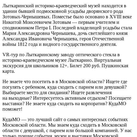
Лыткаринский историко-краеведческий музей находится в
здании бывшей подмосковной усадьбы дворянского рода
Зотовых-Чернышевых. Поместье было основано в XVIII веке
Никитой Моисеевичем Зотовым — первым учителем и
сподвижником Петра I. Последней владелицей усадьбы стала
Мария Александровна Чернышева, дочь светлейшего князя
Александра Ивановича Чернышева, героя Отечественной
войны 1812 года и видного государственного деятеля.
VR-тур по Лыткаринскому заводу оптического стекла в
историко-краеведческом музее Лыткарино. Виртуальная
экскурсия для школьников 12+. Билет 200 руб. Пушкинская
карта.
Не знаете что посетить в в Московской области? Ищете где
погулять с ребенком, куда сходить с парнем или девушкой?
Выбираете место для свидания? Ищете развлечения
на выходные? Интересуетесь активным отдыхом? Посещаете
выставки? Не знаете куда сходить на корпоратив? КудаМО
поможет!
КудаМО — это лучший сайт о самых интересных событиях
Московской области. Мы знаем куда сходить в Московской
области с девушкой, с парнем или большой компанией. У нас
только лучшие события, музеи и выставки Московской