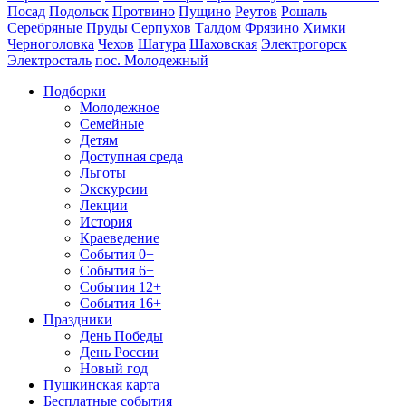
Посад
Подольск
Протвино
Пущино
Реутов
Рошаль
Серебряные Пруды
Серпухов
Талдом
Фрязино
Химки
Черноголовка
Чехов
Шатура
Шаховская
Электрогорск
Электросталь
пос. Молодежный
Подборки
Молодежное
Семейные
Детям
Доступная среда
Льготы
Экскурсии
Лекции
История
Краеведение
События 0+
События 6+
События 12+
События 16+
Праздники
День Победы
День России
Новый год
Пушкинская карта
Бесплатные события