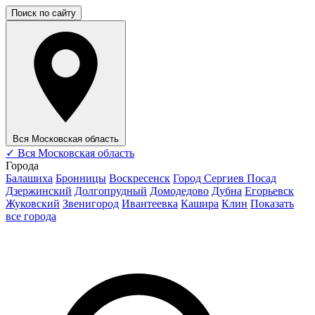
Поиск по сайту
Вся Московская область
✓
Вся Московская область
Города
Балашиха
Бронницы
Воскресенск
Город Сергиев Посад
Дзержинский
Долгопрудный
Домодедово
Дубна
Егорьевск
Жуковский
Звенигород
Ивантеевка
Кашира
Клин
Показать
все города