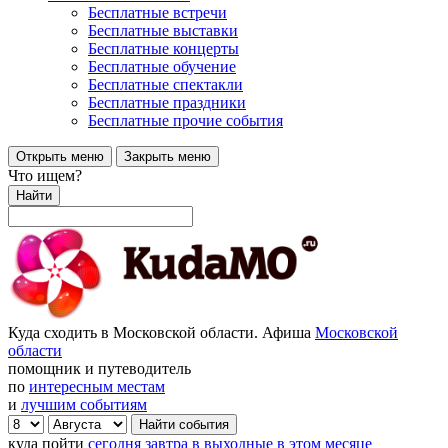
Бесплатные встречи
Бесплатные выставки
Бесплатные концерты
Бесплатные обучение
Бесплатные спектакли
Бесплатные праздники
Бесплатные прочие события
Открыть меню
Закрыть меню
Что ищем?
Найти
Куда сходить в Московской области. Афиша
Московской
области
помощник и путеводитель
по
интересным местам
и
лучшим событиям
куда пойти
сегодня
завтра
в выходные
в этом месяце