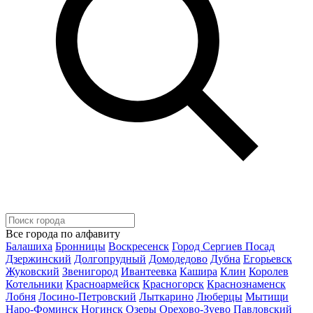
Все города по алфавиту
Балашиха
Бронницы
Воскресенск
Город Сергиев Посад
Дзержинский
Долгопрудный
Домодедово
Дубна
Егорьевск
Жуковский
Звенигород
Ивантеевка
Кашира
Клин
Королев
Котельники
Красноармейск
Красногорск
Краснознаменск
Лобня
Лосино-Петровский
Лыткарино
Люберцы
Мытищи
Наро-Фоминск
Ногинск
Озеры
Орехово-Зуево
Павловский