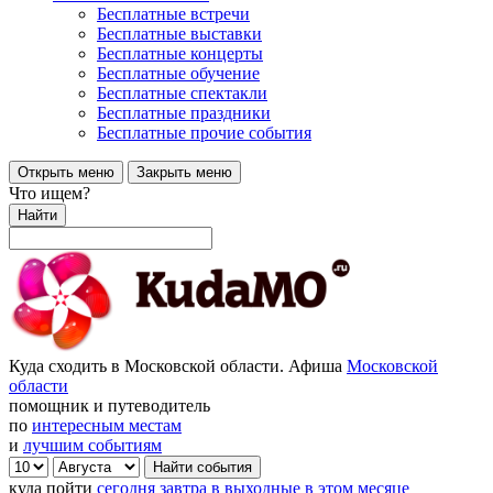
Бесплатные встречи
Бесплатные выставки
Бесплатные концерты
Бесплатные обучение
Бесплатные спектакли
Бесплатные праздники
Бесплатные прочие события
Открыть меню
Закрыть меню
Что ищем?
Найти
Куда сходить в Московской области. Афиша
Московской
области
помощник и путеводитель
по
интересным местам
и
лучшим событиям
куда пойти
сегодня
завтра
в выходные
в этом месяце