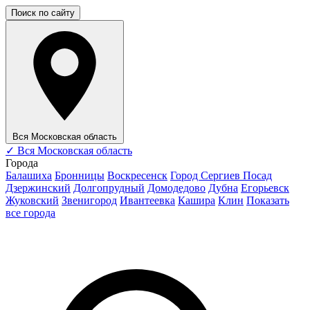
Поиск по сайту
Вся Московская область
✓
Вся Московская область
Города
Балашиха
Бронницы
Воскресенск
Город Сергиев Посад
Дзержинский
Долгопрудный
Домодедово
Дубна
Егорьевск
Жуковский
Звенигород
Ивантеевка
Кашира
Клин
Показать
все города