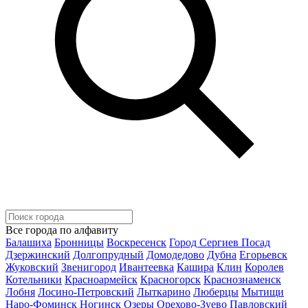
Все города по алфавиту
Балашиха
Бронницы
Воскресенск
Город Сергиев Посад
Дзержинский
Долгопрудный
Домодедово
Дубна
Егорьевск
Жуковский
Звенигород
Ивантеевка
Кашира
Клин
Королев
Котельники
Красноармейск
Красногорск
Краснознаменск
Лобня
Лосино-Петровский
Лыткарино
Люберцы
Мытищи
Наро-Фоминск
Ногинск
Озеры
Орехово-Зуево
Павловский