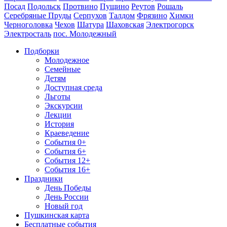
Посад
Подольск
Протвино
Пущино
Реутов
Рошаль
Серебряные Пруды
Серпухов
Талдом
Фрязино
Химки
Черноголовка
Чехов
Шатура
Шаховская
Электрогорск
Электросталь
пос. Молодежный
Подборки
Молодежное
Семейные
Детям
Доступная среда
Льготы
Экскурсии
Лекции
История
Краеведение
События 0+
События 6+
События 12+
События 16+
Праздники
День Победы
День России
Новый год
Пушкинская карта
Бесплатные события