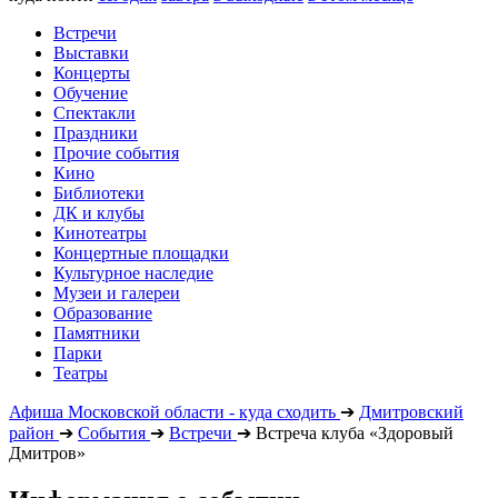
Встречи
Выставки
Концерты
Обучение
Спектакли
Праздники
Прочие события
Кино
Библиотеки
ДК и клубы
Кинотеатры
Концертные площадки
Культурное наследие
Музеи и галереи
Образование
Памятники
Парки
Театры
Афиша Московской области - куда сходить
➔
Дмитровский
район
➔
События
➔
Встречи
➔
Встреча клуба «Здоровый
Дмитров»