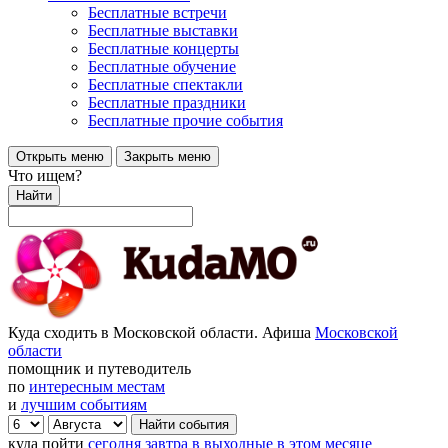
Бесплатные встречи
Бесплатные выставки
Бесплатные концерты
Бесплатные обучение
Бесплатные спектакли
Бесплатные праздники
Бесплатные прочие события
Открыть меню
Закрыть меню
Что ищем?
Найти
Куда сходить в Московской области. Афиша
Московской
области
помощник и путеводитель
по
интересным местам
и
лучшим событиям
куда пойти
сегодня
завтра
в выходные
в этом месяце