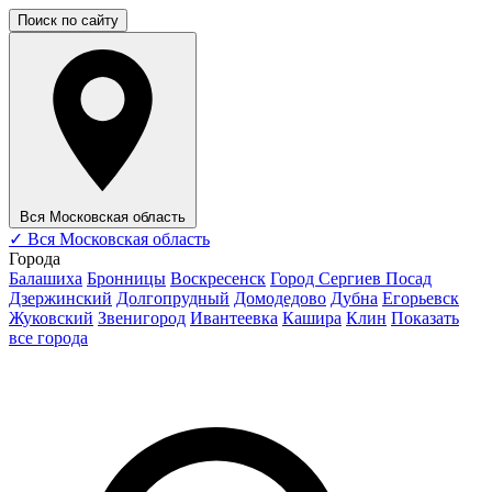
Поиск по сайту
Вся Московская область
✓
Вся Московская область
Города
Балашиха
Бронницы
Воскресенск
Город Сергиев Посад
Дзержинский
Долгопрудный
Домодедово
Дубна
Егорьевск
Жуковский
Звенигород
Ивантеевка
Кашира
Клин
Показать
все города