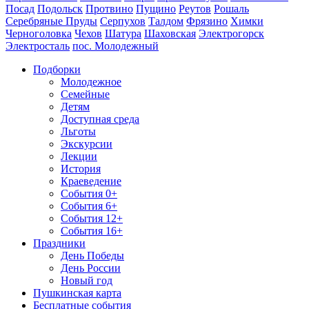
Посад
Подольск
Протвино
Пущино
Реутов
Рошаль
Серебряные Пруды
Серпухов
Талдом
Фрязино
Химки
Черноголовка
Чехов
Шатура
Шаховская
Электрогорск
Электросталь
пос. Молодежный
Подборки
Молодежное
Семейные
Детям
Доступная среда
Льготы
Экскурсии
Лекции
История
Краеведение
События 0+
События 6+
События 12+
События 16+
Праздники
День Победы
День России
Новый год
Пушкинская карта
Бесплатные события