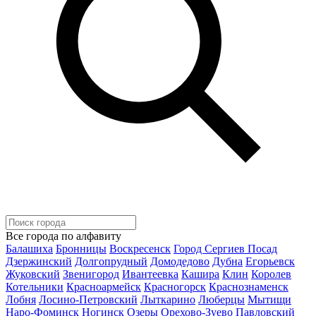
Все города по алфавиту
Балашиха
Бронницы
Воскресенск
Город Сергиев Посад
Дзержинский
Долгопрудный
Домодедово
Дубна
Егорьевск
Жуковский
Звенигород
Ивантеевка
Кашира
Клин
Королев
Котельники
Красноармейск
Красногорск
Краснознаменск
Лобня
Лосино-Петровский
Лыткарино
Люберцы
Мытищи
Наро-Фоминск
Ногинск
Озеры
Орехово-Зуево
Павловский