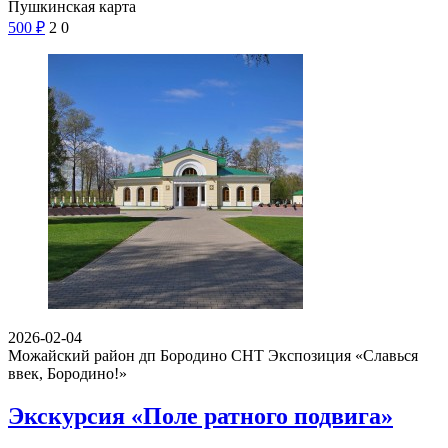
Пушкинская карта
500
₽
2
0
2026-02-04
Можайский район дп Бородино СНТ
Экспозиция «Славься
ввек, Бородино!»
Экскурсия «Поле ратного подвига»