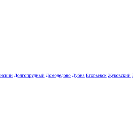
инский
Долгопрудный
Домодедово
Дубна
Егорьевск
Жуковский