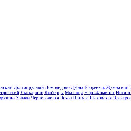
инский
Долгопрудный
Домодедово
Дубна
Егорьевск
Жуковский
етровский
Лыткарино
Люберцы
Мытищи
Наро-Фоминск
Ногинс
рязино
Химки
Черноголовка
Чехов
Шатура
Шаховская
Электро