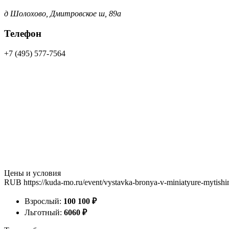
д Шолохово, Дмитровское ш, 89а
Телефон
+7 (495) 577-7564
Цены и условия
RUB
https://kuda-mo.ru/event/vystavka-bronya-v-miniatyure-mytishi
Взрослый:
100
100
₽
Льготный:
60
60
₽