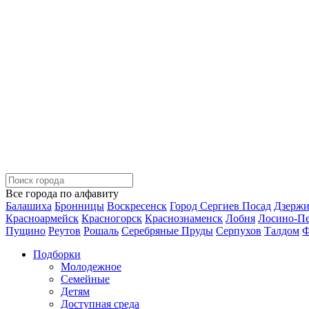
Все города по алфавиту
Балашиха
Бронницы
Воскресенск
Город Сергиев Посад
Дзерж
Красноармейск
Красногорск
Краснознаменск
Лобня
Лосино-П
Пущино
Реутов
Рошаль
Серебряные Пруды
Серпухов
Талдом
Ф
Подборки
Молодежное
Семейные
Детям
Доступная среда