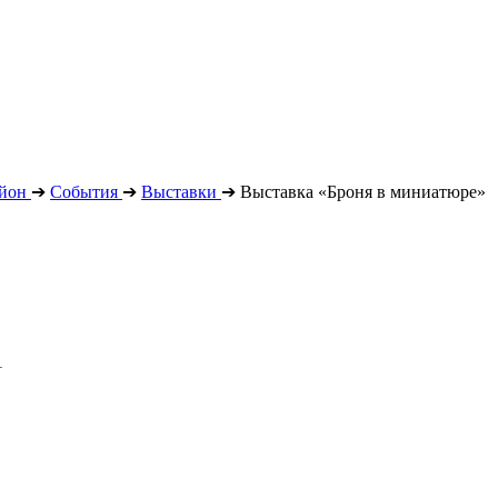
йон
➔
События
➔
Выставки
➔
Выставка «Броня в миниатюре»
1