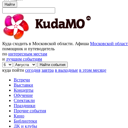
Найти
Куда сходить в Московской области. Афиша
Московской облас
помощник и путеводитель
по
интересным местам
и
лучшим событиям
куда пойти
сегодня
завтра
в выходные
в этом месяце
Встречи
Выставки
Концерты
Обучение
Спектакли
Праздники
Прочие события
Кино
Библиотеки
ДК и клубы