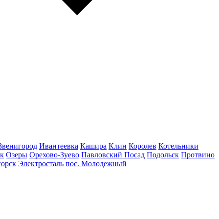
Звенигород
Ивантеевка
Кашира
Клин
Королев
Котельники
к
Озеры
Орехово-Зуево
Павловский Посад
Подольск
Протвино
горск
Электросталь
пос. Молодежный