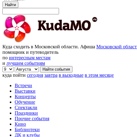
Найти
Куда сходить в Московской области. Афиша
Московской облас
помощник и путеводитель
по
интересным местам
и
лучшим событиям
куда пойти
сегодня
завтра
в выходные
в этом месяце
Встречи
Выставки
Концерты
Обучение
Спектакли
Праздники
Прочие события
Кино
Библиотеки
ДК и клубы