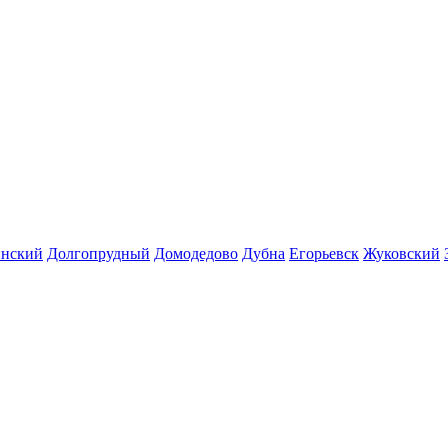
инский
Долгопрудный
Домодедово
Дубна
Егорьевск
Жуковский