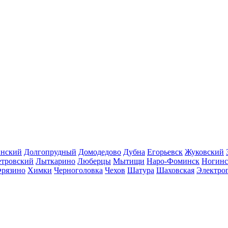
инский
Долгопрудный
Домодедово
Дубна
Егорьевск
Жуковский
етровский
Лыткарино
Люберцы
Мытищи
Наро-Фоминск
Ногинс
рязино
Химки
Черноголовка
Чехов
Шатура
Шаховская
Электро