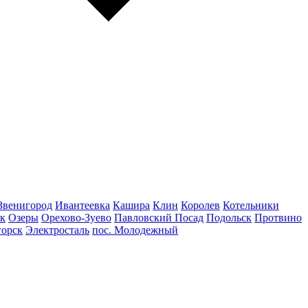
Звенигород
Ивантеевка
Кашира
Клин
Королев
Котельники
к
Озеры
Орехово-Зуево
Павловский Посад
Подольск
Протвино
горск
Электросталь
пос. Молодежный