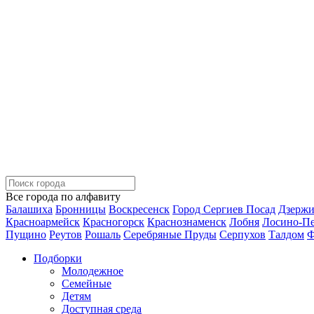
Все города по алфавиту
Балашиха
Бронницы
Воскресенск
Город Сергиев Посад
Дзерж
Красноармейск
Красногорск
Краснознаменск
Лобня
Лосино-П
Пущино
Реутов
Рошаль
Серебряные Пруды
Серпухов
Талдом
Ф
Подборки
Молодежное
Семейные
Детям
Доступная среда