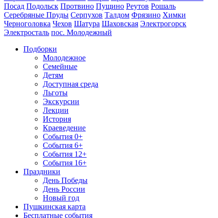
Посад
Подольск
Протвино
Пущино
Реутов
Рошаль
Серебряные Пруды
Серпухов
Талдом
Фрязино
Химки
Черноголовка
Чехов
Шатура
Шаховская
Электрогорск
Электросталь
пос. Молодежный
Подборки
Молодежное
Семейные
Детям
Доступная среда
Льготы
Экскурсии
Лекции
История
Краеведение
События 0+
События 6+
События 12+
События 16+
Праздники
День Победы
День России
Новый год
Пушкинская карта
Бесплатные события