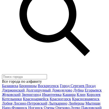
Все города по алфавиту
Балашиха
Бронницы
Воскресенск
Город Сергиев Посад
Дзержинский
Долгопрудный
Домодедово
Дубна
Егорьевск
Жуковский
Звенигород
Ивантеевка
Кашира
Клин
Королев
Котельники
Красноармейск
Красногорск
Краснознаменск
Лобня
Лосино-Петровский
Лыткарино
Люберцы
Мытищи
Наро-Фоминск
Ногинск
Озеры
Орехово-Зуево
Павловский