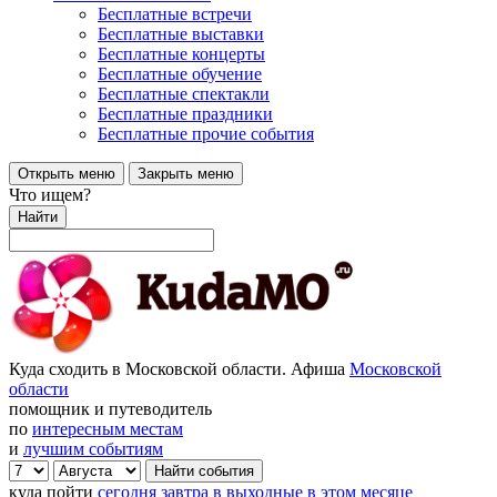
Бесплатные встречи
Бесплатные выставки
Бесплатные концерты
Бесплатные обучение
Бесплатные спектакли
Бесплатные праздники
Бесплатные прочие события
Открыть меню
Закрыть меню
Что ищем?
Найти
Куда сходить в Московской области. Афиша
Московской
области
помощник и путеводитель
по
интересным местам
и
лучшим событиям
куда пойти
сегодня
завтра
в выходные
в этом месяце