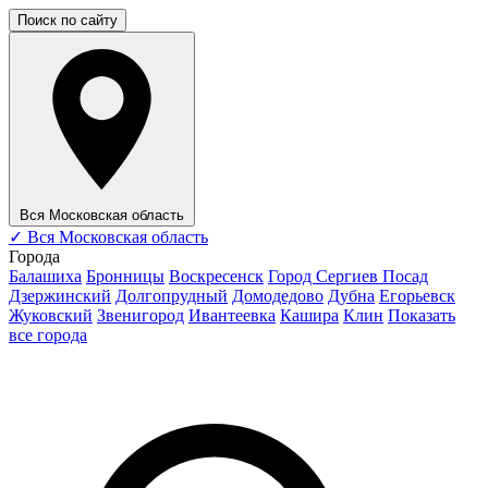
Поиск по сайту
Вся Московская область
✓
Вся Московская область
Города
Балашиха
Бронницы
Воскресенск
Город Сергиев Посад
Дзержинский
Долгопрудный
Домодедово
Дубна
Егорьевск
Жуковский
Звенигород
Ивантеевка
Кашира
Клин
Показать
все города