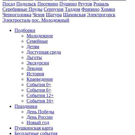
Посад
Подольск
Протвино
Пущино
Реутов
Рошаль
Серебряные Пруды
Серпухов
Талдом
Фрязино
Химки
Черноголовка
Чехов
Шатура
Шаховская
Электрогорск
Электросталь
пос. Молодежный
Подборки
Молодежное
Семейные
Детям
Доступная среда
Льготы
Экскурсии
Лекции
История
Краеведение
События 0+
События 6+
События 12+
События 16+
Праздники
День Победы
День России
Новый год
Пушкинская карта
Бесплатные события