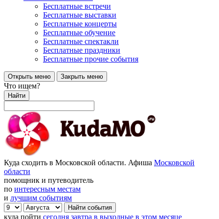
Бесплатные встречи
Бесплатные выставки
Бесплатные концерты
Бесплатные обучение
Бесплатные спектакли
Бесплатные праздники
Бесплатные прочие события
Открыть меню
Закрыть меню
Что ищем?
Найти
Куда сходить в Московской области. Афиша
Московской
области
помощник и путеводитель
по
интересным местам
и
лучшим событиям
куда пойти
сегодня
завтра
в выходные
в этом месяце