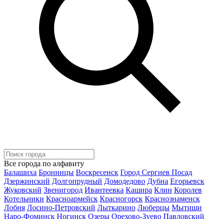
Все города по алфавиту
Балашиха
Бронницы
Воскресенск
Город Сергиев Посад
Дзержинский
Долгопрудный
Домодедово
Дубна
Егорьевск
Жуковский
Звенигород
Ивантеевка
Кашира
Клин
Королев
Котельники
Красноармейск
Красногорск
Краснознаменск
Лобня
Лосино-Петровский
Лыткарино
Люберцы
Мытищи
Наро-Фоминск
Ногинск
Озеры
Орехово-Зуево
Павловский