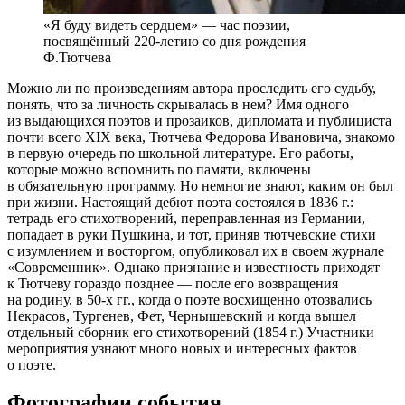
«Я буду видеть сердцем» — час поэзии,
посвящённый 220-летию со дня рождения
Ф.Тютчева
Можно ли по произведениям автора проследить его судьбу,
понять, что за личность скрывалась в нем? Имя одного
из выдающихся поэтов и прозаиков, дипломата и публициста
почти всего XIX века, Тютчева Федорова Ивановича, знакомо
в первую очередь по школьной литературе. Его работы,
которые можно вспомнить по памяти, включены
в обязательную программу. Но немногие знают, каким он был
при жизни.
Настоящий дебют поэта состоялся в 1836 г.:
тетрадь его стихотворений, переправленная из Германии,
попадает в руки Пушкина, и тот, приняв тютчевские стихи
с изумлением и восторгом, опубликовал их в своем журнале
«Современник». Однако признание и известность приходят
к Тютчеву гораздо позднее — после его возвращения
на родину, в 50-х гг., когда о поэте восхищенно отозвались
Некрасов, Тургенев, Фет, Чернышевский и когда вышел
отдельный сборник его стихотворений (1854 г.) Участники
мероприятия узнают много новых и интересных фактов
о поэте.
Фотографии события