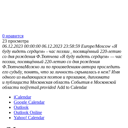
0 нравится
23
просмотра
06.12.2023 00:00:00
06.12.2023 23:58:59
Europe/Moscow
«Я
буду видеть сердцем» - час поэзии , посвящённый 220-летию
со дня рождения Ф.Тютчева
«Я буду видеть сердцем» — час
поэзии, посвящённый 220-летию со дня рождения
Ф.ТютчеваМожно ли по произведениям автора проследить
его судьбу, понять, что за личность скрывалась в нем? Имя
одного из выдающихся поэтов и прозаиков, дипломата
и публициста
Московская область
События в Московской
области
no@email.provided
Add to Calendar
iCalendar
Google Calendar
Outlook
Outlook Online
Yahoo! Calendar