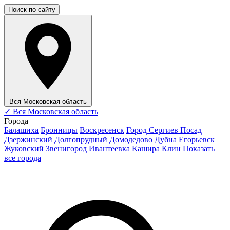
Поиск по сайту
Вся Московская область
✓
Вся Московская область
Города
Балашиха
Бронницы
Воскресенск
Город Сергиев Посад
Дзержинский
Долгопрудный
Домодедово
Дубна
Егорьевск
Жуковский
Звенигород
Ивантеевка
Кашира
Клин
Показать
все города