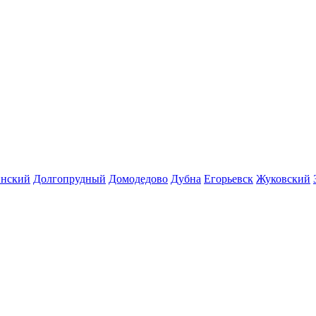
инский
Долгопрудный
Домодедово
Дубна
Егорьевск
Жуковский