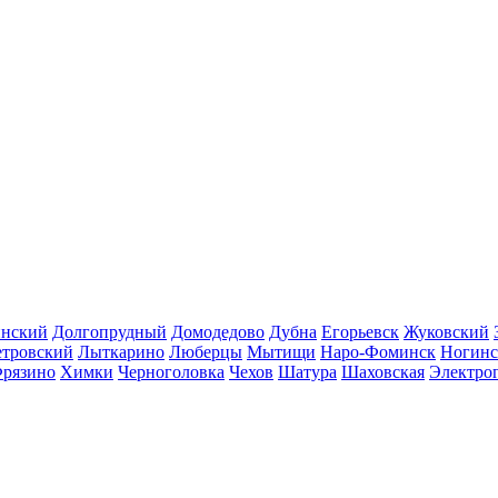
инский
Долгопрудный
Домодедово
Дубна
Егорьевск
Жуковский
етровский
Лыткарино
Люберцы
Мытищи
Наро-Фоминск
Ногинс
рязино
Химки
Черноголовка
Чехов
Шатура
Шаховская
Электро