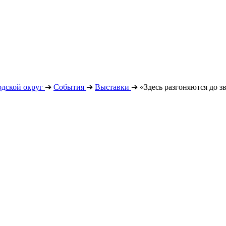
дской округ
➔
События
➔
Выставки
➔
«Здесь разгоняются до з