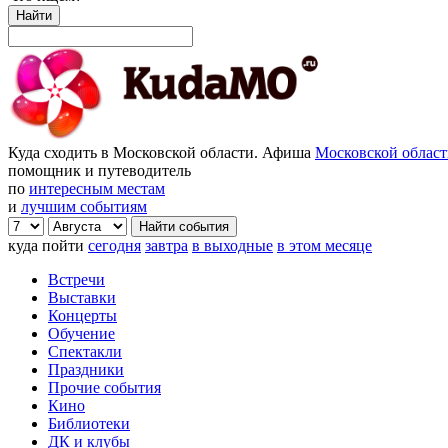
Найти
Куда сходить в Московской области. Афиша
Московской облас
помощник и путеводитель
по
интересным местам
и
лучшим событиям
куда пойти
сегодня
завтра
в выходные
в этом месяце
Встречи
Выставки
Концерты
Обучение
Спектакли
Праздники
Прочие события
Кино
Библиотеки
ДК и клубы