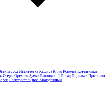
Звенигород
Ивантеевка
Кашира
Клин
Королев
Котельники
к
Озеры
Орехово-Зуево
Павловский Посад
Подольск
Протвино
горск
Электросталь
пос. Молодежный