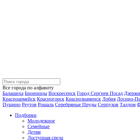
Все города по алфавиту
Балашиха
Бронницы
Воскресенск
Город Сергиев Посад
Дзерж
Красноармейск
Красногорск
Краснознаменск
Лобня
Лосино-П
Пущино
Реутов
Рошаль
Серебряные Пруды
Серпухов
Талдом
Ф
Подборки
Молодежное
Семейные
Детям
Доступная среда