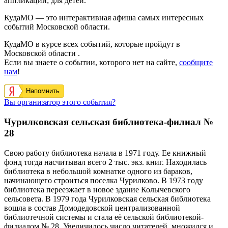
аппликации; для детей.
КудаМО — это интерактивная афиша самых интересных
событий Московской области.
КудаМО в курсе всех событий, которые пройдут в
Московской области .
Если вы знаете о событии, которого нет на сайте,
сообщите
нам
!
Напомнить
Вы организатор этого события?
Чурилковская сельская библиотека-филиал №
28
Свою работу библиотека начала в 1971 году. Ее книжный
фонд тогда насчитывал всего 2 тыс. экз. книг. Находилась
библиотека в небольшой комнатке одного из бараков,
начинающего строиться поселка Чурилково.
В 1973 году
библиотека переезжает в новое здание Колычевского
сельсовета. В 1979 года Чурилковская сельская библиотека
вошла в состав Домодедовской централизованной
библиотечной системы и стала её сельской библиотекой-
филиалом № 28.
Увеличилось число читателей, множился и