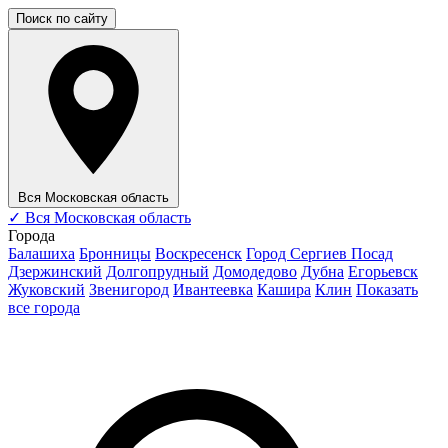
Поиск по сайту
Вся Московская область
✓
Вся Московская область
Города
Балашиха
Бронницы
Воскресенск
Город Сергиев Посад
Дзержинский
Долгопрудный
Домодедово
Дубна
Егорьевск
Жуковский
Звенигород
Ивантеевка
Кашира
Клин
Показать
все города