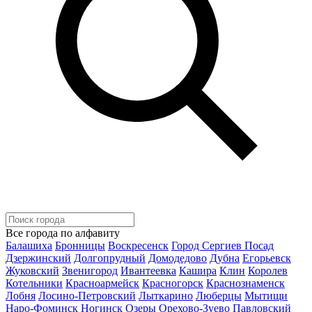
Все города по алфавиту
Балашиха
Бронницы
Воскресенск
Город Сергиев Посад
Дзержинский
Долгопрудный
Домодедово
Дубна
Егорьевск
Жуковский
Звенигород
Ивантеевка
Кашира
Клин
Королев
Котельники
Красноармейск
Красногорск
Краснознаменск
Лобня
Лосино-Петровский
Лыткарино
Люберцы
Мытищи
Наро-Фоминск
Ногинск
Озеры
Орехово-Зуево
Павловский