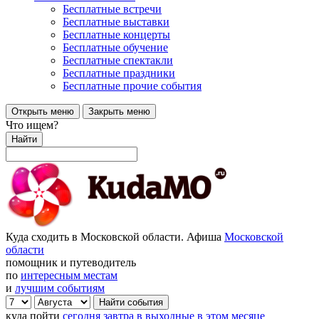
Бесплатные встречи
Бесплатные выставки
Бесплатные концерты
Бесплатные обучение
Бесплатные спектакли
Бесплатные праздники
Бесплатные прочие события
Открыть меню
Закрыть меню
Что ищем?
Найти
Куда сходить в Московской области. Афиша
Московской
области
помощник и путеводитель
по
интересным местам
и
лучшим событиям
куда пойти
сегодня
завтра
в выходные
в этом месяце