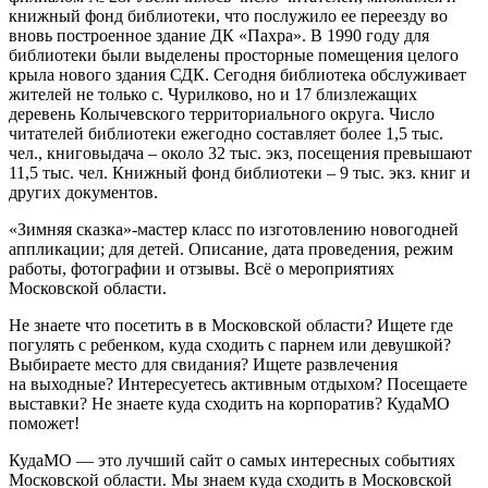
книжный фонд библиотеки, что послужило ее переезду во
вновь построенное здание ДК «Пахра». В 1990 году для
библиотеки были выделены просторные помещения целого
крыла нового здания СДК.
Сегодня библиотека обслуживает
жителей не только с. Чурилково, но и 17 близлежащих
деревень Колычевского территориального округа. Число
читателей библиотеки ежегодно составляет более 1,5 тыс.
чел., книговыдача – около 32 тыс. экз, посещения превышают
11,5 тыс. чел. Книжный фонд библиотеки – 9 тыс. экз. книг и
других документов.
«Зимняя сказка»-мастер класс по изготовлению новогодней
аппликации; для детей. Описание, дата проведения, режим
работы, фотографии и отзывы. Всё о мероприятиях
Московской области.
Не знаете что посетить в в Московской области? Ищете где
погулять с ребенком, куда сходить с парнем или девушкой?
Выбираете место для свидания? Ищете развлечения
на выходные? Интересуетесь активным отдыхом? Посещаете
выставки? Не знаете куда сходить на корпоратив? КудаМО
поможет!
КудаМО — это лучший сайт о самых интересных событиях
Московской области. Мы знаем куда сходить в Московской