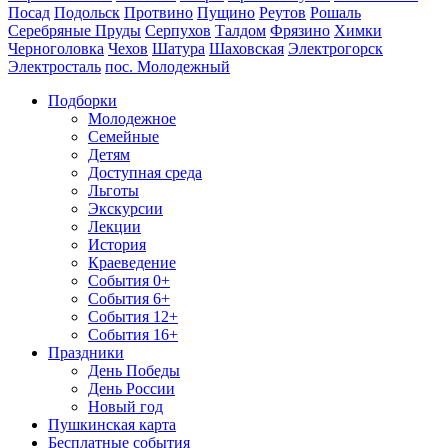
Посад
Подольск
Протвино
Пущино
Реутов
Рошаль
Серебряные Пруды
Серпухов
Талдом
Фрязино
Химки
Черноголовка
Чехов
Шатура
Шаховская
Электрогорск
Электросталь
пос. Молодежный
Подборки
Молодежное
Семейные
Детям
Доступная среда
Льготы
Экскурсии
Лекции
История
Краеведение
События 0+
События 6+
События 12+
События 16+
Праздники
День Победы
День России
Новый год
Пушкинская карта
Бесплатные события