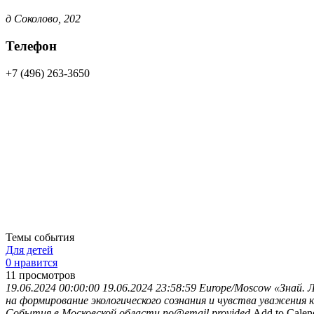
д Соколово, 202
Телефон
+7 (496) 263-3650
Темы события
Для детей
0 нравится
11
просмотров
19.06.2024 00:00:00
19.06.2024 23:58:59
Europe/Moscow
«Знай. 
на формирование экологического сознания и чувства уважени
События в Московской области
no@email.provided
Add to Calen