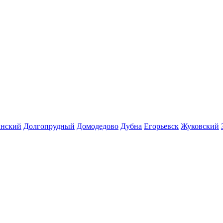
инский
Долгопрудный
Домодедово
Дубна
Егорьевск
Жуковский