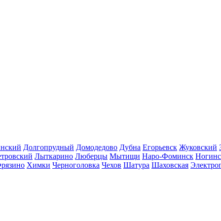
инский
Долгопрудный
Домодедово
Дубна
Егорьевск
Жуковский
етровский
Лыткарино
Люберцы
Мытищи
Наро-Фоминск
Ногинс
рязино
Химки
Черноголовка
Чехов
Шатура
Шаховская
Электро