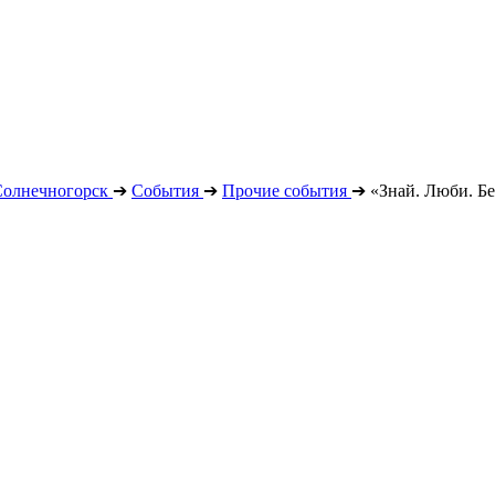
Солнечногорск
➔
События
➔
Прочие события
➔
«Знай. Люби. Б