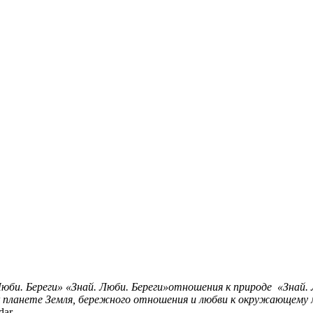
Люби. Береги»
«Знай. Люби. Береги»отношения к природе «Знай. 
я к планете Земля, бережного отношения и любви к окружающему
dar