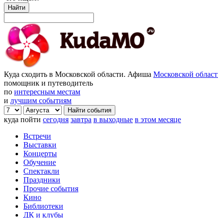
Найти
Куда сходить в Московской области. Афиша
Московской облас
помощник и путеводитель
по
интересным местам
и
лучшим событиям
куда пойти
сегодня
завтра
в выходные
в этом месяце
Встречи
Выставки
Концерты
Обучение
Спектакли
Праздники
Прочие события
Кино
Библиотеки
ДК и клубы