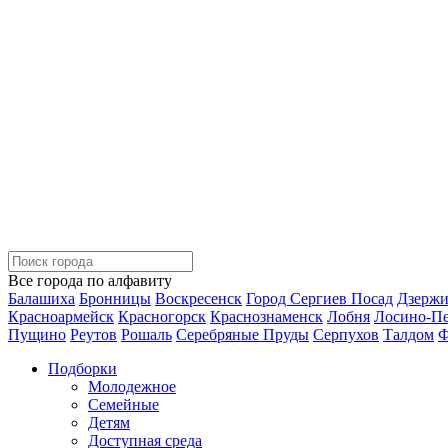
Все города по алфавиту
Балашиха
Бронницы
Воскресенск
Город Сергиев Посад
Дзерж
Красноармейск
Красногорск
Краснознаменск
Лобня
Лосино-П
Пущино
Реутов
Рошаль
Серебряные Пруды
Серпухов
Талдом
Ф
Подборки
Молодежное
Семейные
Детям
Доступная среда