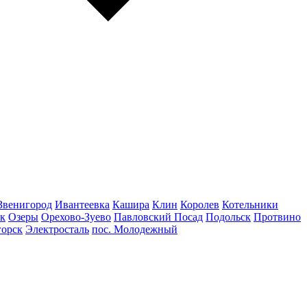
Звенигород
Ивантеевка
Кашира
Клин
Королев
Котельники
к
Озеры
Орехово-Зуево
Павловский Посад
Подольск
Протвино
горск
Электросталь
пос. Молодежный