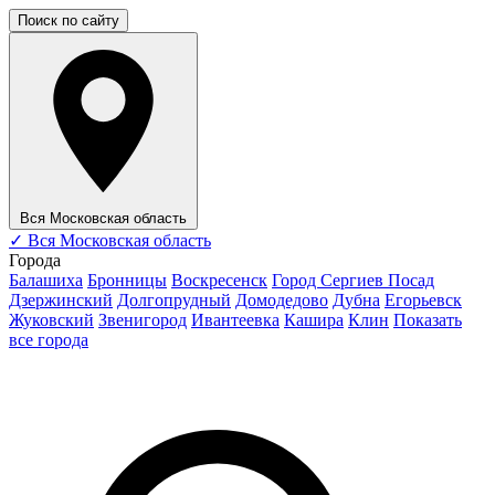
Поиск по сайту
Вся Московская область
✓
Вся Московская область
Города
Балашиха
Бронницы
Воскресенск
Город Сергиев Посад
Дзержинский
Долгопрудный
Домодедово
Дубна
Егорьевск
Жуковский
Звенигород
Ивантеевка
Кашира
Клин
Показать
все города