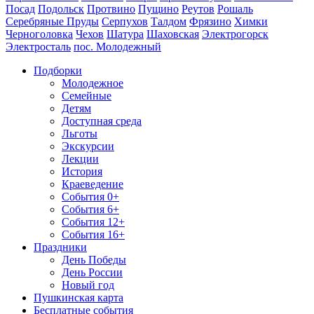
Посад
Подольск
Протвино
Пущино
Реутов
Рошаль
Серебряные Пруды
Серпухов
Талдом
Фрязино
Химки
Черноголовка
Чехов
Шатура
Шаховская
Электрогорск
Электросталь
пос. Молодежный
Подборки
Молодежное
Семейные
Детям
Доступная среда
Льготы
Экскурсии
Лекции
История
Краеведение
События 0+
События 6+
События 12+
События 16+
Праздники
День Победы
День России
Новый год
Пушкинская карта
Бесплатные события