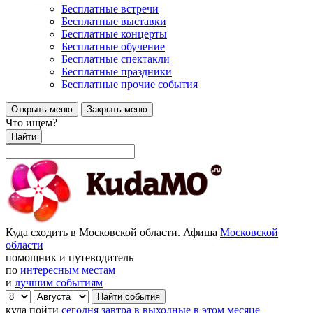
Бесплатные встречи
Бесплатные выставки
Бесплатные концерты
Бесплатные обучение
Бесплатные спектакли
Бесплатные праздники
Бесплатные прочие события
Открыть меню
Закрыть меню
Что ищем?
Найти
Куда сходить в Московской области. Афиша
Московской
области
помощник и путеводитель
по
интересным местам
и
лучшим событиям
куда пойти
сегодня
завтра
в выходные
в этом месяце