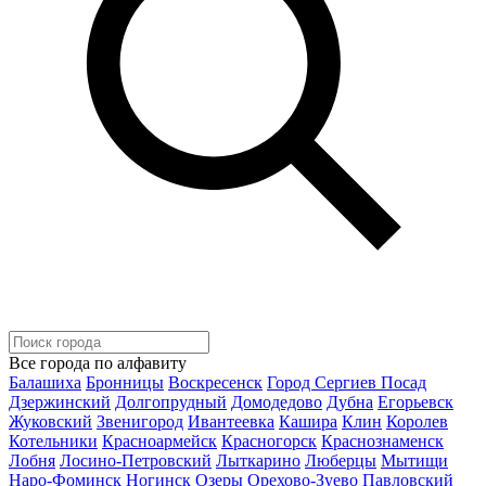
Все города по алфавиту
Балашиха
Бронницы
Воскресенск
Город Сергиев Посад
Дзержинский
Долгопрудный
Домодедово
Дубна
Егорьевск
Жуковский
Звенигород
Ивантеевка
Кашира
Клин
Королев
Котельники
Красноармейск
Красногорск
Краснознаменск
Лобня
Лосино-Петровский
Лыткарино
Люберцы
Мытищи
Наро-Фоминск
Ногинск
Озеры
Орехово-Зуево
Павловский