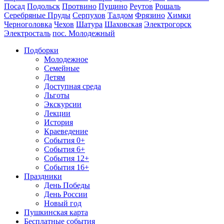
Посад
Подольск
Протвино
Пущино
Реутов
Рошаль
Серебряные Пруды
Серпухов
Талдом
Фрязино
Химки
Черноголовка
Чехов
Шатура
Шаховская
Электрогорск
Электросталь
пос. Молодежный
Подборки
Молодежное
Семейные
Детям
Доступная среда
Льготы
Экскурсии
Лекции
История
Краеведение
События 0+
События 6+
События 12+
События 16+
Праздники
День Победы
День России
Новый год
Пушкинская карта
Бесплатные события