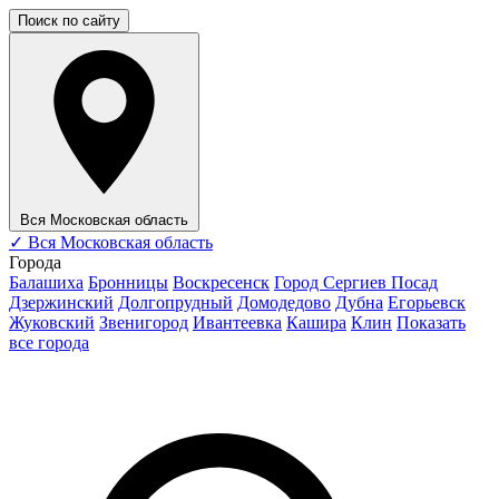
Поиск по сайту
Вся Московская область
✓
Вся Московская область
Города
Балашиха
Бронницы
Воскресенск
Город Сергиев Посад
Дзержинский
Долгопрудный
Домодедово
Дубна
Егорьевск
Жуковский
Звенигород
Ивантеевка
Кашира
Клин
Показать
все города