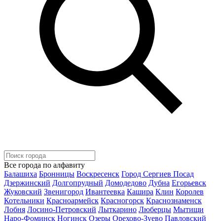
Все города по алфавиту
Балашиха
Бронницы
Воскресенск
Город Сергиев Посад
Дзержинский
Долгопрудный
Домодедово
Дубна
Егорьевск
Жуковский
Звенигород
Ивантеевка
Кашира
Клин
Королев
Котельники
Красноармейск
Красногорск
Краснознаменск
Лобня
Лосино-Петровский
Лыткарино
Люберцы
Мытищи
Наро-Фоминск
Ногинск
Озеры
Орехово-Зуево
Павловский