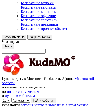
Бесплатные встречи
Бесплатные выставки
Бесплатные концерты
Бесплатные обучение
Бесплатные спектакли
Бесплатные праздники
Бесплатные прочие события
Открыть меню
Закрыть меню
Что ищем?
Найти
Куда сходить в Московской области. Афиша
Московской
области
помощник и путеводитель
по
интересным местам
и
лучшим событиям
куда пойти
сегодня
завтра
в выходные
в этом месяце