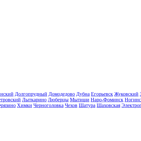
инский
Долгопрудный
Домодедово
Дубна
Егорьевск
Жуковский
етровский
Лыткарино
Люберцы
Мытищи
Наро-Фоминск
Ногинс
рязино
Химки
Черноголовка
Чехов
Шатура
Шаховская
Электро