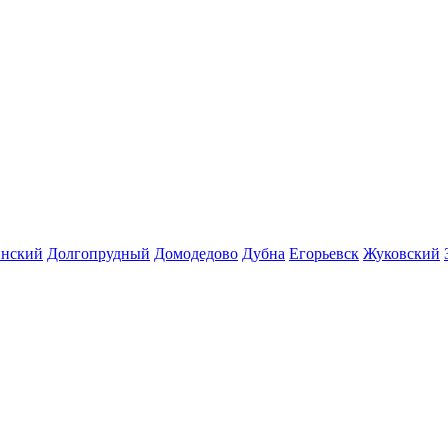
инский
Долгопрудный
Домодедово
Дубна
Егорьевск
Жуковский