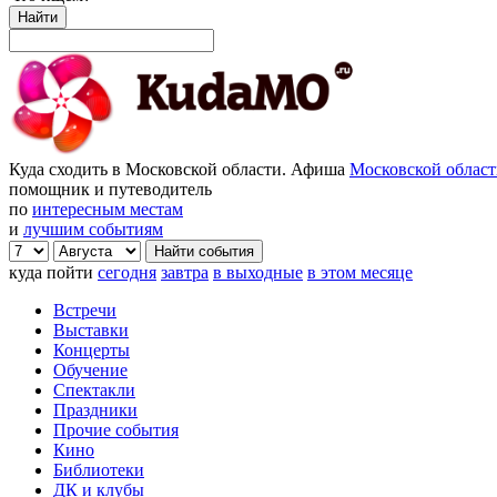
Найти
Куда сходить в Московской области. Афиша
Московской облас
помощник и путеводитель
по
интересным местам
и
лучшим событиям
куда пойти
сегодня
завтра
в выходные
в этом месяце
Встречи
Выставки
Концерты
Обучение
Спектакли
Праздники
Прочие события
Кино
Библиотеки
ДК и клубы