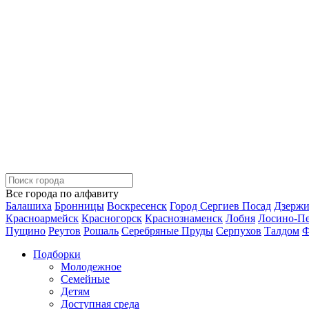
Все города по алфавиту
Балашиха
Бронницы
Воскресенск
Город Сергиев Посад
Дзерж
Красноармейск
Красногорск
Краснознаменск
Лобня
Лосино-П
Пущино
Реутов
Рошаль
Серебряные Пруды
Серпухов
Талдом
Ф
Подборки
Молодежное
Семейные
Детям
Доступная среда