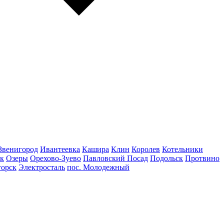
Звенигород
Ивантеевка
Кашира
Клин
Королев
Котельники
к
Озеры
Орехово-Зуево
Павловский Посад
Подольск
Протвино
горск
Электросталь
пос. Молодежный