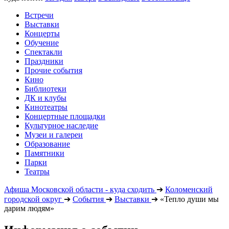
Встречи
Выставки
Концерты
Обучение
Спектакли
Праздники
Прочие события
Кино
Библиотеки
ДК и клубы
Кинотеатры
Концертные площадки
Культурное наследие
Музеи и галереи
Образование
Памятники
Парки
Театры
Афиша Московской области - куда сходить
➔
Коломенский
городской округ
➔
События
➔
Выставки
➔
«Тепло души мы
дарим людям»