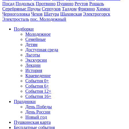
Посад
Подольск
Протвино
Пущино
Реутов
Рошаль
Серебряные Пруды
Серпухов
Талдом
Фрязино
Химки
Черноголовка
Чехов
Шатура
Шаховская
Электрогорск
Электросталь
пос. Молодежный
Подборки
Молодежное
Семейные
Детям
Доступная среда
Льготы
Экскурсии
Лекции
История
Краеведение
События 0+
События 6+
События 12+
События 16+
Праздники
День Победы
День России
Новый год
Пушкинская карта
Бесплатные события