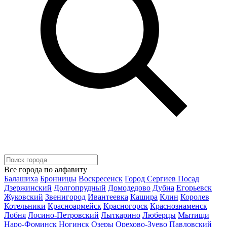
Все города по алфавиту
Балашиха
Бронницы
Воскресенск
Город Сергиев Посад
Дзержинский
Долгопрудный
Домодедово
Дубна
Егорьевск
Жуковский
Звенигород
Ивантеевка
Кашира
Клин
Королев
Котельники
Красноармейск
Красногорск
Краснознаменск
Лобня
Лосино-Петровский
Лыткарино
Люберцы
Мытищи
Наро-Фоминск
Ногинск
Озеры
Орехово-Зуево
Павловский