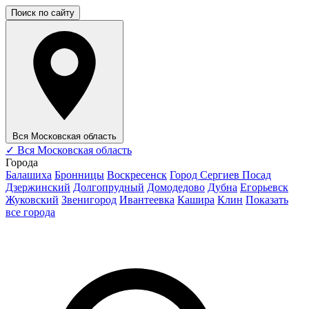
Поиск по сайту
Вся Московская область
✓
Вся Московская область
Города
Балашиха
Бронницы
Воскресенск
Город Сергиев Посад
Дзержинский
Долгопрудный
Домодедово
Дубна
Егорьевск
Жуковский
Звенигород
Ивантеевка
Кашира
Клин
Показать
все города