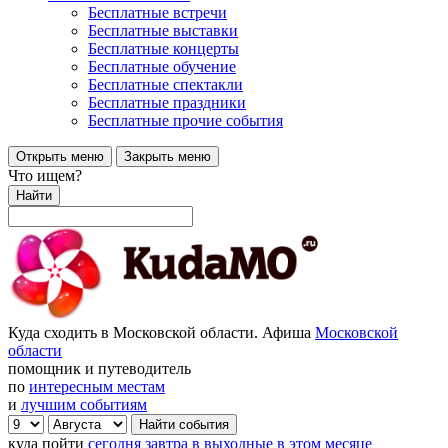
Бесплатные встречи
Бесплатные выставки
Бесплатные концерты
Бесплатные обучение
Бесплатные спектакли
Бесплатные праздники
Бесплатные прочие события
Открыть меню
Закрыть меню
Что ищем?
Найти
Куда сходить в Московской области. Афиша
Московской
области
помощник и путеводитель
по
интересным местам
и
лучшим событиям
куда пойти
сегодня
завтра
в выходные
в этом месяце