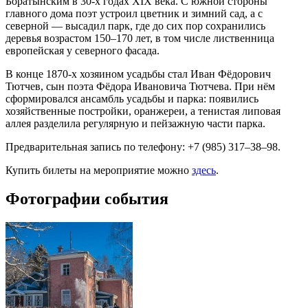
Боратынским в 30-х годах XIX века. С южной стороны
главного дома поэт устроил цветник и зимний сад, а с
северной — высадил парк, где до сих пор сохранились
деревья возрастом 150–170 лет, в том числе лиственница
европейская у северного фасада.
В конце 1870-х хозяином усадьбы стал Иван Фёдорович
Тютчев, сын поэта Фёдора Ивановича Тютчева. При нём
сформировался ансамбль усадьбы и парка: появились
хозяйственные постройки, оранжереи, а тенистая липовая
аллея разделила регулярную и пейзажную части парка.
Предварительная запись по телефону: +7 (985) 317–38–98.
Купить билеты на мероприятие можно
здесь
.
Фотографии события