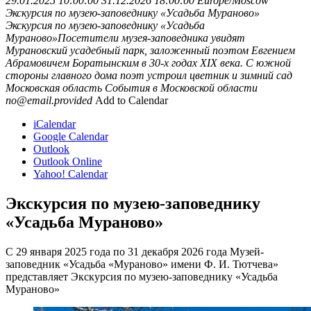
29.01.2025 10:00:00
31.12.2026 18:00:00
Europe/Moscow
Экскурсия по музею-заповеднику «Усадьба Мураново»
Экскурсия по музею-заповеднику «Усадьба
Мураново»Посетители музея-заповедника увидят
Мурановский усадебный парк, заложенный поэтом Евгением
Абрамовичем Боратынским в 30-х годах XIX века. С южной
стороны главного дома поэт устроил цветник и зимний сад
Московская область
События в Московской области
no@email.provided
Add to Calendar
iCalendar
Google Calendar
Outlook
Outlook Online
Yahoo! Calendar
Экскурсия по музею-заповеднику
«Усадьба Мураново»
С 29 января 2025 года по 31 декабря 2026 года Музей-
заповедник «Усадьба «Мураново» имени Ф. И. Тютчева»
представляет Экскурсия по музею-заповеднику «Усадьба
Мураново»