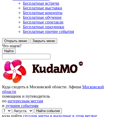
Бесплатные встречи
Бесплатные выставки
Бесплатные концерты
Бесплатные обучение
Бесплатные спектакли
Бесплатные праздники
Бесплатные прочие события
Открыть меню
Закрыть меню
Что ищем?
Найти
Куда сходить в Московской области. Афиша
Московской
области
помощник и путеводитель
по
интересным местам
и
лучшим событиям
куда пойти
сегодня
завтра
в выходные
в этом месяце