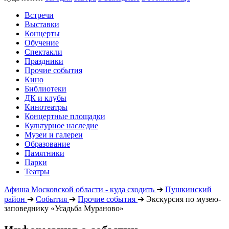
Встречи
Выставки
Концерты
Обучение
Спектакли
Праздники
Прочие события
Кино
Библиотеки
ДК и клубы
Кинотеатры
Концертные площадки
Культурное наследие
Музеи и галереи
Образование
Памятники
Парки
Театры
Афиша Московской области - куда сходить
➔
Пушкинский
район
➔
События
➔
Прочие события
➔
Экскурсия по музею-
заповеднику «Усадьба Мураново»