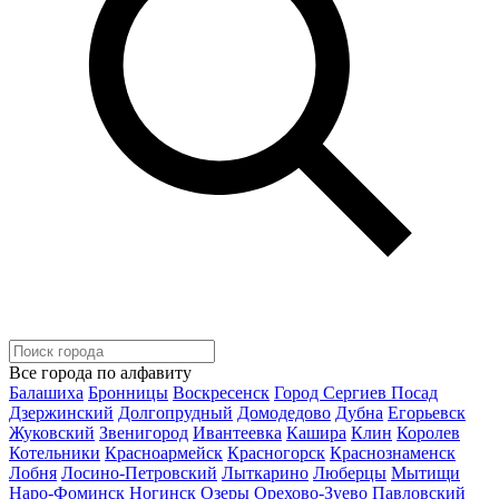
Все города по алфавиту
Балашиха
Бронницы
Воскресенск
Город Сергиев Посад
Дзержинский
Долгопрудный
Домодедово
Дубна
Егорьевск
Жуковский
Звенигород
Ивантеевка
Кашира
Клин
Королев
Котельники
Красноармейск
Красногорск
Краснознаменск
Лобня
Лосино-Петровский
Лыткарино
Люберцы
Мытищи
Наро-Фоминск
Ногинск
Озеры
Орехово-Зуево
Павловский