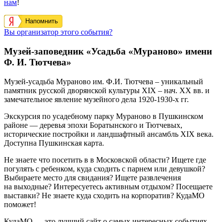
нам
!
Напомнить
Вы организатор этого события?
Музей-заповедник «Усадьба «Мураново» имени
Ф. И. Тютчева»
Музей-усадьба Мураново им. Ф.И. Тютчева – уникальный
памятник русской дворянской культуры XIX – нач. XX вв. и
замечательное явление музейного дела 1920-1930-х гг.
Экскурсия по усадебному парку Мураново в Пушкинском
районе — деревья эпохи Боратынского и Тютчевых,
исторические постройки и ландшафтный ансамбль XIX века.
Доступна Пушкинская карта.
Не знаете что посетить в в Московской области? Ищете где
погулять с ребенком, куда сходить с парнем или девушкой?
Выбираете место для свидания? Ищете развлечения
на выходные? Интересуетесь активным отдыхом? Посещаете
выставки? Не знаете куда сходить на корпоратив? КудаМО
поможет!
КудаМО — это лучший сайт о самых интересных событиях