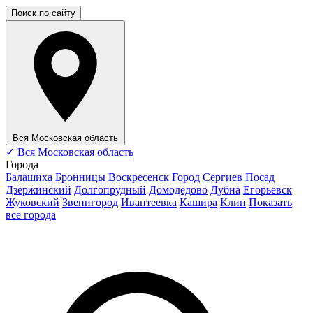
Поиск по сайту
Вся Московская область
✓
Вся Московская область
Города
Балашиха
Бронницы
Воскресенск
Город Сергиев Посад
Дзержинский
Долгопрудный
Домодедово
Дубна
Егорьевск
Жуковский
Звенигород
Ивантеевка
Кашира
Клин
Показать
все города