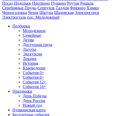
Посад
Подольск
Протвино
Пущино
Реутов
Рошаль
Серебряные Пруды
Серпухов
Талдом
Фрязино
Химки
Черноголовка
Чехов
Шатура
Шаховская
Электрогорск
Электросталь
пос. Молодежный
Подборки
Молодежное
Семейные
Детям
Доступная среда
Льготы
Экскурсии
Лекции
История
Краеведение
События 0+
События 6+
События 12+
События 16+
Праздники
День Победы
День России
Новый год
Пушкинская карта
Бесплатные события