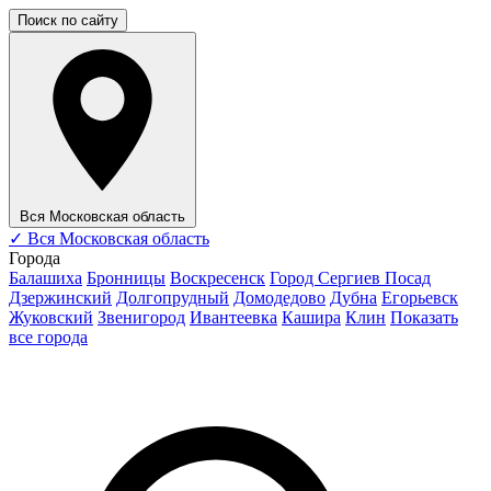
Поиск по сайту
Вся Московская область
✓
Вся Московская область
Города
Балашиха
Бронницы
Воскресенск
Город Сергиев Посад
Дзержинский
Долгопрудный
Домодедово
Дубна
Егорьевск
Жуковский
Звенигород
Ивантеевка
Кашира
Клин
Показать
все города