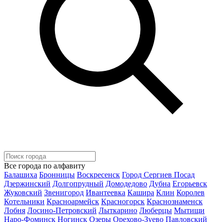
Все города по алфавиту
Балашиха
Бронницы
Воскресенск
Город Сергиев Посад
Дзержинский
Долгопрудный
Домодедово
Дубна
Егорьевск
Жуковский
Звенигород
Ивантеевка
Кашира
Клин
Королев
Котельники
Красноармейск
Красногорск
Краснознаменск
Лобня
Лосино-Петровский
Лыткарино
Люберцы
Мытищи
Наро-Фоминск
Ногинск
Озеры
Орехово-Зуево
Павловский