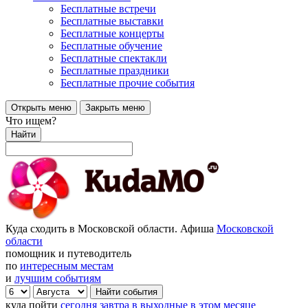
Бесплатные встречи
Бесплатные выставки
Бесплатные концерты
Бесплатные обучение
Бесплатные спектакли
Бесплатные праздники
Бесплатные прочие события
Открыть меню
Закрыть меню
Что ищем?
Найти
Куда сходить в Московской области. Афиша
Московской
области
помощник и путеводитель
по
интересным местам
и
лучшим событиям
куда пойти
сегодня
завтра
в выходные
в этом месяце