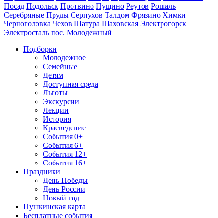
Посад
Подольск
Протвино
Пущино
Реутов
Рошаль
Серебряные Пруды
Серпухов
Талдом
Фрязино
Химки
Черноголовка
Чехов
Шатура
Шаховская
Электрогорск
Электросталь
пос. Молодежный
Подборки
Молодежное
Семейные
Детям
Доступная среда
Льготы
Экскурсии
Лекции
История
Краеведение
События 0+
События 6+
События 12+
События 16+
Праздники
День Победы
День России
Новый год
Пушкинская карта
Бесплатные события