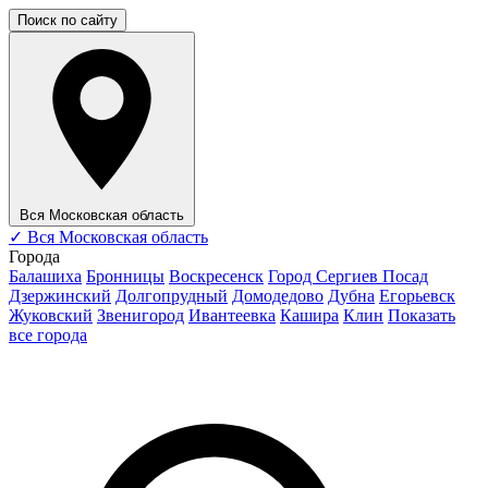
Поиск по сайту
Вся Московская область
✓
Вся Московская область
Города
Балашиха
Бронницы
Воскресенск
Город Сергиев Посад
Дзержинский
Долгопрудный
Домодедово
Дубна
Егорьевск
Жуковский
Звенигород
Ивантеевка
Кашира
Клин
Показать
все города