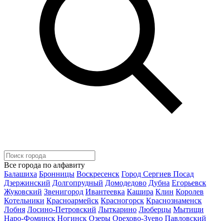
Все города по алфавиту
Балашиха
Бронницы
Воскресенск
Город Сергиев Посад
Дзержинский
Долгопрудный
Домодедово
Дубна
Егорьевск
Жуковский
Звенигород
Ивантеевка
Кашира
Клин
Королев
Котельники
Красноармейск
Красногорск
Краснознаменск
Лобня
Лосино-Петровский
Лыткарино
Люберцы
Мытищи
Наро-Фоминск
Ногинск
Озеры
Орехово-Зуево
Павловский