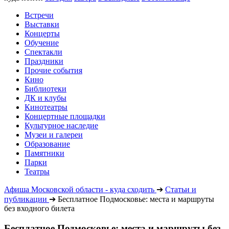
Встречи
Выставки
Концерты
Обучение
Спектакли
Праздники
Прочие события
Кино
Библиотеки
ДК и клубы
Кинотеатры
Концертные площадки
Культурное наследие
Музеи и галереи
Образование
Памятники
Парки
Театры
Афиша Московской области - куда сходить
➔
Статьи и
публикации
➔
Бесплатное Подмосковье: места и маршруты
без входного билета
Бесплатное Подмосковье: места и маршруты без