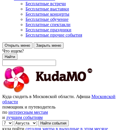
Бесплатные встречи
Бесплатные выставки
Бесплатные концерты
Бесплатные обучение
Бесплатные спектакли
Бесплатные праздники
Бесплатные прочие события
Открыть меню
Закрыть меню
Что ищем?
Найти
Куда сходить в Московской области. Афиша
Московской
области
помощник и путеводитель
по
интересным местам
и
лучшим событиям
куда пойти
сегодня
завтра
в выходные
в этом месяце