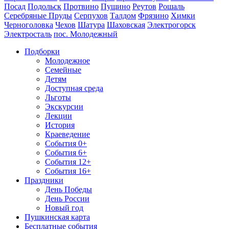
Посад
Подольск
Протвино
Пущино
Реутов
Рошаль
Серебряные Пруды
Серпухов
Талдом
Фрязино
Химки
Черноголовка
Чехов
Шатура
Шаховская
Электрогорск
Электросталь
пос. Молодежный
Подборки
Молодежное
Семейные
Детям
Доступная среда
Льготы
Экскурсии
Лекции
История
Краеведение
События 0+
События 6+
События 12+
События 16+
Праздники
День Победы
День России
Новый год
Пушкинская карта
Бесплатные события