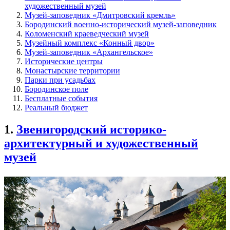
художественный музей
Музей-заповедник «Дмитровский кремль»
Бородинский военно-исторический музей-заповедник
Коломенский краеведческий музей
Музейный комплекс «Конный двор»
Музей-заповедник «Архангельское»
Исторические центры
Монастырские территории
Парки при усадьбах
Бородинское поле
Бесплатные события
Реальный бюджет
1.
Звенигородский историко-
архитектурный и художественный
музей