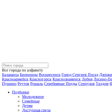
Все города по алфавиту
Балашиха
Бронницы
Воскресенск
Город Сергиев Посад
Дзерж
Красноармейск
Красногорск
Краснознаменск
Лобня
Лосино-П
Пущино
Реутов
Рошаль
Серебряные Пруды
Серпухов
Талдом
Ф
Подборки
Молодежное
Семейные
Детям
Доступная среда