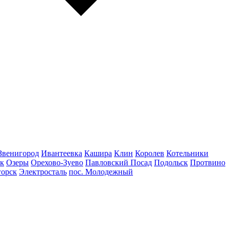
Звенигород
Ивантеевка
Кашира
Клин
Королев
Котельники
к
Озеры
Орехово-Зуево
Павловский Посад
Подольск
Протвино
горск
Электросталь
пос. Молодежный