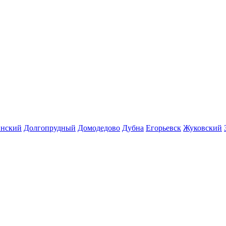
инский
Долгопрудный
Домодедово
Дубна
Егорьевск
Жуковский