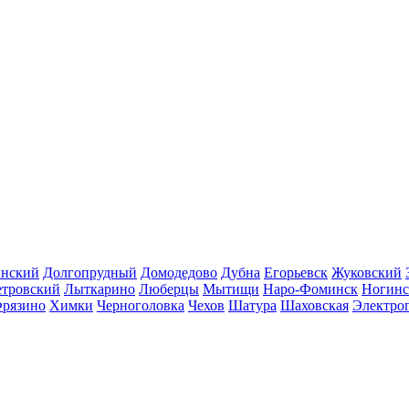
инский
Долгопрудный
Домодедово
Дубна
Егорьевск
Жуковский
етровский
Лыткарино
Люберцы
Мытищи
Наро-Фоминск
Ногинс
рязино
Химки
Черноголовка
Чехов
Шатура
Шаховская
Электро