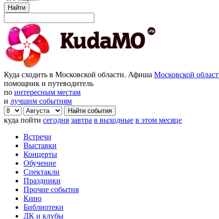
Найти
Куда сходить в Московской области. Афиша
Московской облас
помощник и путеводитель
по
интересным местам
и
лучшим событиям
куда пойти
сегодня
завтра
в выходные
в этом месяце
Встречи
Выставки
Концерты
Обучение
Спектакли
Праздники
Прочие события
Кино
Библиотеки
ДК и клубы