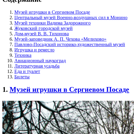
Музей игрушки в Сергиевом Посаде
Центральный музей Военно-воздушных сил в Монино
Музей техники Вадима Задорожного
Жуковский городской музей
Дом-музей В. В. Тихонова
Музей-заповедник А. П. Чехова «Мелихово»
Павлово-Посадский историко-художественный музей
Игрушка и ремесло
Техника
Авиационный наукоград
Литературная усадьба
Еда и туалет
Билеты
1.
Музей игрушки в Сергиевом Посаде