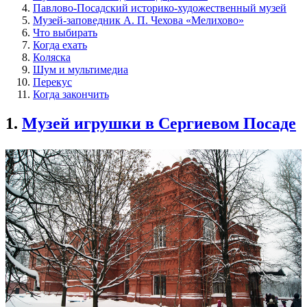
Павлово-Посадский историко-художественный музей
Музей-заповедник А. П. Чехова «Мелихово»
Что выбирать
Когда ехать
Коляска
Шум и мультимедиа
Перекус
Когда закончить
1.
Музей игрушки в Сергиевом Посаде