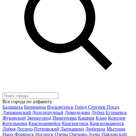
Все города по алфавиту
Балашиха
Бронницы
Воскресенск
Город Сергиев Посад
Дзержинский
Долгопрудный
Домодедово
Дубна
Егорьевск
Жуковский
Звенигород
Ивантеевка
Кашира
Клин
Королев
Котельники
Красноармейск
Красногорск
Краснознаменск
Лобня
Лосино-Петровский
Лыткарино
Люберцы
Мытищи
Наро-Фоминск
Ногинск
Озеры
Орехово-Зуево
Павловский