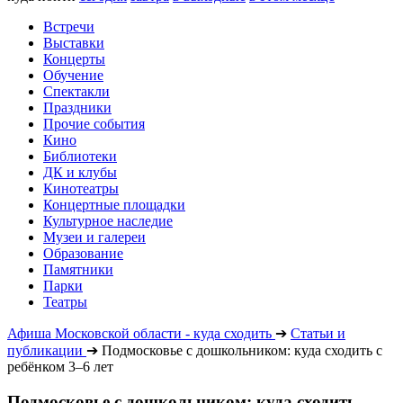
Встречи
Выставки
Концерты
Обучение
Спектакли
Праздники
Прочие события
Кино
Библиотеки
ДК и клубы
Кинотеатры
Концертные площадки
Культурное наследие
Музеи и галереи
Образование
Памятники
Парки
Театры
Афиша Московской области - куда сходить
➔
Статьи и
публикации
➔
Подмосковье с дошкольником: куда сходить с
ребёнком 3–6 лет
Подмосковье с дошкольником: куда сходить