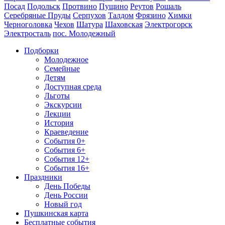
Посад
Подольск
Протвино
Пущино
Реутов
Рошаль
Серебряные Пруды
Серпухов
Талдом
Фрязино
Химки
Черноголовка
Чехов
Шатура
Шаховская
Электрогорск
Электросталь
пос. Молодежный
Подборки
Молодежное
Семейные
Детям
Доступная среда
Льготы
Экскурсии
Лекции
История
Краеведение
События 0+
События 6+
События 12+
События 16+
Праздники
День Победы
День России
Новый год
Пушкинская карта
Бесплатные события