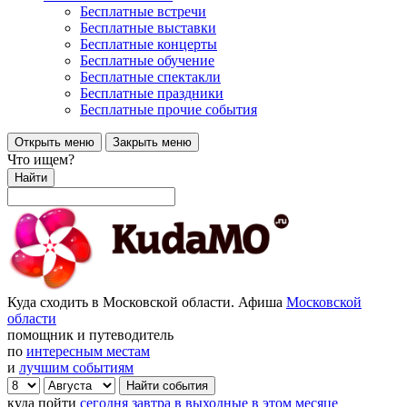
Бесплатные встречи
Бесплатные выставки
Бесплатные концерты
Бесплатные обучение
Бесплатные спектакли
Бесплатные праздники
Бесплатные прочие события
Открыть меню
Закрыть меню
Что ищем?
Найти
Куда сходить в Московской области. Афиша
Московской
области
помощник и путеводитель
по
интересным местам
и
лучшим событиям
куда пойти
сегодня
завтра
в выходные
в этом месяце