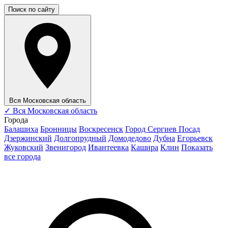
Поиск по сайту
Вся Московская область
✓
Вся Московская область
Города
Балашиха
Бронницы
Воскресенск
Город Сергиев Посад
Дзержинский
Долгопрудный
Домодедово
Дубна
Егорьевск
Жуковский
Звенигород
Ивантеевка
Кашира
Клин
Показать
все города