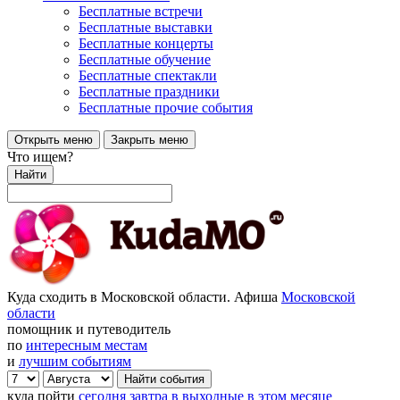
Бесплатные встречи
Бесплатные выставки
Бесплатные концерты
Бесплатные обучение
Бесплатные спектакли
Бесплатные праздники
Бесплатные прочие события
Открыть меню
Закрыть меню
Что ищем?
Найти
Куда сходить в Московской области. Афиша
Московской
области
помощник и путеводитель
по
интересным местам
и
лучшим событиям
куда пойти
сегодня
завтра
в выходные
в этом месяце