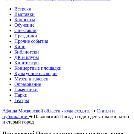
Встречи
Выставки
Концерты
Обучение
Спектакли
Праздники
Прочие события
Кино
Библиотеки
ДК и клубы
Кинотеатры
Концертные площадки
Культурное наследие
Музеи и галереи
Образование
Памятники
Парки
Театры
Афиша Московской области - куда сходить
➔
Статьи и
публикации
➔
Павловский Посад за один день: платки, кино
и старый город
Павловский Посад за один день: платки, кино