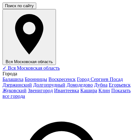
Поиск по сайту
Вся Московская область
✓
Вся Московская область
Города
Балашиха
Бронницы
Воскресенск
Город Сергиев Посад
Дзержинский
Долгопрудный
Домодедово
Дубна
Егорьевск
Жуковский
Звенигород
Ивантеевка
Кашира
Клин
Показать
все города