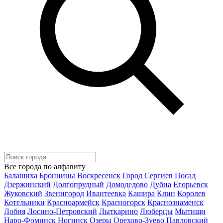
Все города по алфавиту
Балашиха
Бронницы
Воскресенск
Город Сергиев Посад
Дзержинский
Долгопрудный
Домодедово
Дубна
Егорьевск
Жуковский
Звенигород
Ивантеевка
Кашира
Клин
Королев
Котельники
Красноармейск
Красногорск
Краснознаменск
Лобня
Лосино-Петровский
Лыткарино
Люберцы
Мытищи
Наро-Фоминск
Ногинск
Озеры
Орехово-Зуево
Павловский