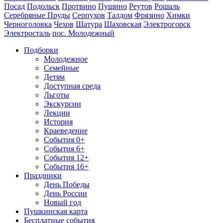
Посад
Подольск
Протвино
Пущино
Реутов
Рошаль
Серебряные Пруды
Серпухов
Талдом
Фрязино
Химки
Черноголовка
Чехов
Шатура
Шаховская
Электрогорск
Электросталь
пос. Молодежный
Подборки
Молодежное
Семейные
Детям
Доступная среда
Льготы
Экскурсии
Лекции
История
Краеведение
События 0+
События 6+
События 12+
События 16+
Праздники
День Победы
День России
Новый год
Пушкинская карта
Бесплатные события