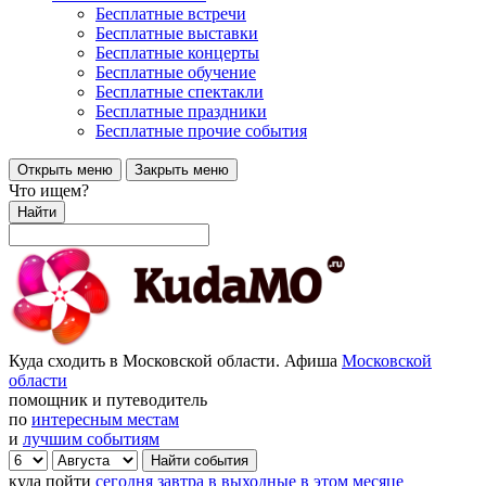
Бесплатные встречи
Бесплатные выставки
Бесплатные концерты
Бесплатные обучение
Бесплатные спектакли
Бесплатные праздники
Бесплатные прочие события
Открыть меню
Закрыть меню
Что ищем?
Найти
Куда сходить в Московской области. Афиша
Московской
области
помощник и путеводитель
по
интересным местам
и
лучшим событиям
куда пойти
сегодня
завтра
в выходные
в этом месяце