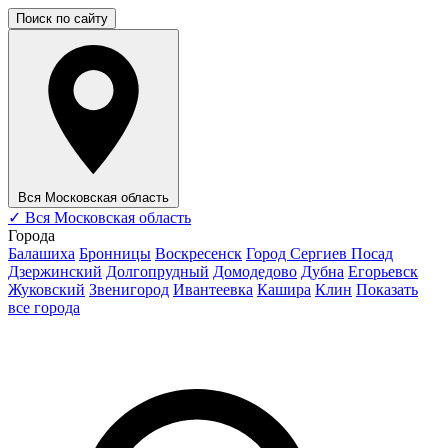
Поиск по сайту
Вся Московская область
✓
Вся Московская область
Города
Балашиха
Бронницы
Воскресенск
Город Сергиев Посад
Дзержинский
Долгопрудный
Домодедово
Дубна
Егорьевск
Жуковский
Звенигород
Ивантеевка
Кашира
Клин
Показать
все города