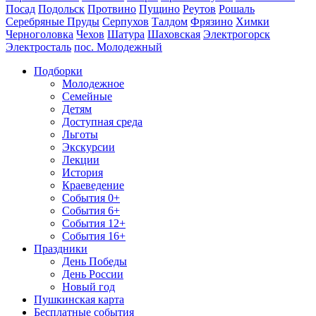
Посад
Подольск
Протвино
Пущино
Реутов
Рошаль
Серебряные Пруды
Серпухов
Талдом
Фрязино
Химки
Черноголовка
Чехов
Шатура
Шаховская
Электрогорск
Электросталь
пос. Молодежный
Подборки
Молодежное
Семейные
Детям
Доступная среда
Льготы
Экскурсии
Лекции
История
Краеведение
События 0+
События 6+
События 12+
События 16+
Праздники
День Победы
День России
Новый год
Пушкинская карта
Бесплатные события