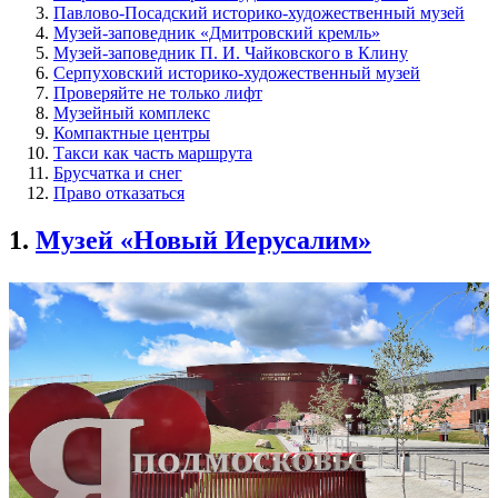
Павлово-Посадский историко-художественный музей
Музей-заповедник «Дмитровский кремль»
Музей-заповедник П. И. Чайковского в Клину
Серпуховский историко-художественный музей
Проверяйте не только лифт
Музейный комплекс
Компактные центры
Такси как часть маршрута
Брусчатка и снег
Право отказаться
1.
Музей «Новый Иерусалим»