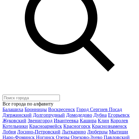
Все города по алфавиту
Балашиха
Бронницы
Воскресенск
Город Сергиев Посад
Дзержинский
Долгопрудный
Домодедово
Дубна
Егорьевск
Жуковский
Звенигород
Ивантеевка
Кашира
Клин
Королев
Котельники
Красноармейск
Красногорск
Краснознаменск
Лобня
Лосино-Петровский
Лыткарино
Люберцы
Мытищи
Наро-Фоминск
Ногинск
Озеры
Орехово-Зуево
Павловский