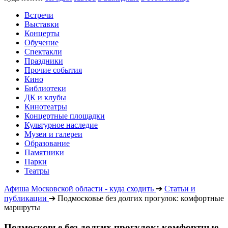
Встречи
Выставки
Концерты
Обучение
Спектакли
Праздники
Прочие события
Кино
Библиотеки
ДК и клубы
Кинотеатры
Концертные площадки
Культурное наследие
Музеи и галереи
Образование
Памятники
Парки
Театры
Афиша Московской области - куда сходить
➔
Статьи и
публикации
➔
Подмосковье без долгих прогулок: комфортные
маршруты
Подмосковье без долгих прогулок: комфортные