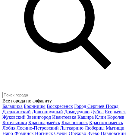
Все города по алфавиту
Балашиха
Бронницы
Воскресенск
Город Сергиев Посад
Дзержинский
Долгопрудный
Домодедово
Дубна
Егорьевск
Жуковский
Звенигород
Ивантеевка
Кашира
Клин
Королев
Котельники
Красноармейск
Красногорск
Краснознаменск
Лобня
Лосино-Петровский
Лыткарино
Люберцы
Мытищи
Наро-Фоминск
Ногинск
Озеры
Орехово-Зуево
Павловский