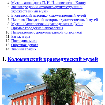
Музей-заповедник П. И. Чайковского в Клину
Звенигородский историко-архитектурный и
художественный музей
Егорьевский историко-художественный музей
Павлово-Посадский историко-художественный музей
Музей «Археология и краеведение» в Дубне
Прямые городские направления
Направления с дополнительной логистикой
Багаж и еда
Последняя миля
Обратная дорога
Зимний график
1.
Коломенский краеведческий музей