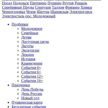
Посад
Подольск
Протвино
Пущино
Реутов
Рошаль
Серебряные Пруды
Серпухов
Талдом
Фрязино
Химки
Черноголовка
Чехов
Шатура
Шаховская
Электрогорск
Электросталь
пос. Молодежный
Подборки
Молодежное
Семейные
Детям
Доступная среда
Льготы
Экскурсии
Лекции
История
Краеведение
События 0+
События 6+
События 12+
События 16+
Праздники
День Победы
День России
Новый год
Пушкинская карта
Бесплатные события