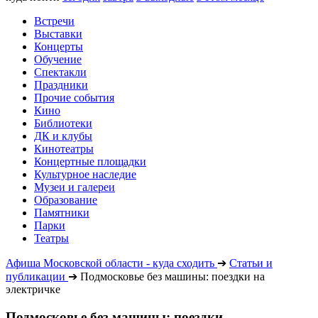
Встречи
Выставки
Концерты
Обучение
Спектакли
Праздники
Прочие события
Кино
Библиотеки
ДК и клубы
Кинотеатры
Концертные площадки
Культурное наследие
Музеи и галереи
Образование
Памятники
Парки
Театры
Афиша Московской области - куда сходить
➔
Статьи и
публикации
➔
Подмосковье без машины: поездки на
электричке
Подмосковье без машины: поездки