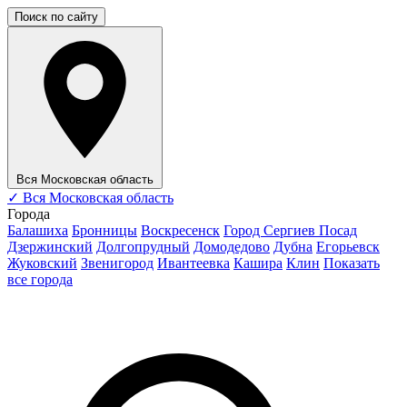
Поиск по сайту
Вся Московская область
✓
Вся Московская область
Города
Балашиха
Бронницы
Воскресенск
Город Сергиев Посад
Дзержинский
Долгопрудный
Домодедово
Дубна
Егорьевск
Жуковский
Звенигород
Ивантеевка
Кашира
Клин
Показать
все города