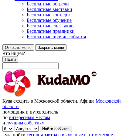
Бесплатные встречи
Бесплатные выставки
Бесплатные концерты
Бесплатные обучение
Бесплатные спектакли
Бесплатные праздники
Бесплатные прочие события
Открыть меню
Закрыть меню
Что ищем?
Найти
Куда сходить в Московской области. Афиша
Московской
области
помощник и путеводитель
по
интересным местам
и
лучшим событиям
куда пойти
сегодня
завтра
в выходные
в этом месяце