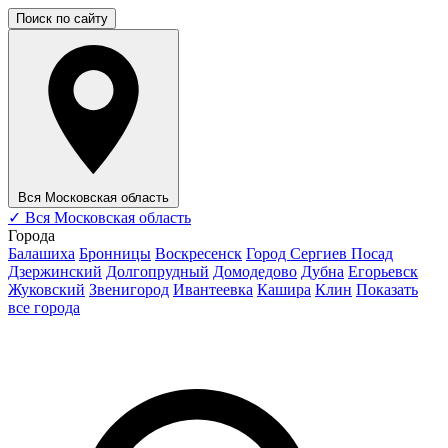
Поиск по сайту
Вся Московская область
✓
Вся Московская область
Города
Балашиха
Бронницы
Воскресенск
Город Сергиев Посад
Дзержинский
Долгопрудный
Домодедово
Дубна
Егорьевск
Жуковский
Звенигород
Ивантеевка
Кашира
Клин
Показать
все города