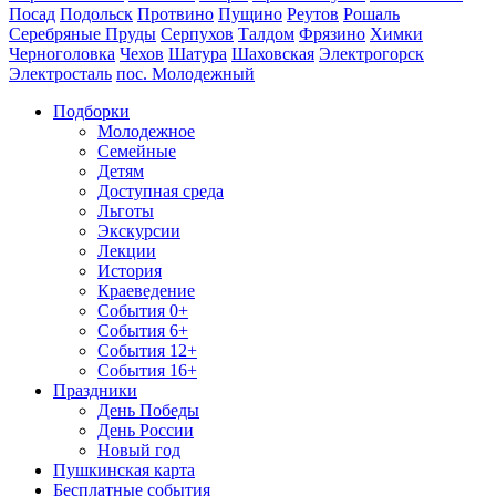
Посад
Подольск
Протвино
Пущино
Реутов
Рошаль
Серебряные Пруды
Серпухов
Талдом
Фрязино
Химки
Черноголовка
Чехов
Шатура
Шаховская
Электрогорск
Электросталь
пос. Молодежный
Подборки
Молодежное
Семейные
Детям
Доступная среда
Льготы
Экскурсии
Лекции
История
Краеведение
События 0+
События 6+
События 12+
События 16+
Праздники
День Победы
День России
Новый год
Пушкинская карта
Бесплатные события