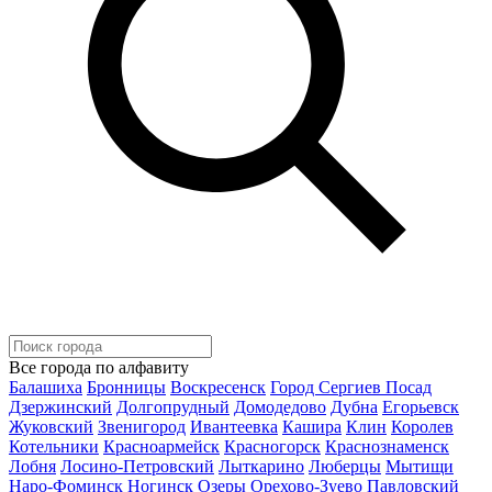
Все города по алфавиту
Балашиха
Бронницы
Воскресенск
Город Сергиев Посад
Дзержинский
Долгопрудный
Домодедово
Дубна
Егорьевск
Жуковский
Звенигород
Ивантеевка
Кашира
Клин
Королев
Котельники
Красноармейск
Красногорск
Краснознаменск
Лобня
Лосино-Петровский
Лыткарино
Люберцы
Мытищи
Наро-Фоминск
Ногинск
Озеры
Орехово-Зуево
Павловский