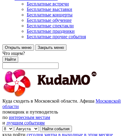
Бесплатные встречи
Бесплатные выставки
Бесплатные концерты
Бесплатные обучение
Бесплатные спектакли
Бесплатные праздники
Бесплатные прочие события
Открыть меню
Закрыть меню
Что ищем?
Найти
Куда сходить в Московской области. Афиша
Московской
области
помощник и путеводитель
по
интересным местам
и
лучшим событиям
куда пойти
сегодня
завтра
в выходные
в этом месяце