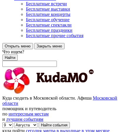
Бесплатные встречи
Бесплатные выставки
Бесплатные концерты
Бесплатные обучение
Бесплатные спектакли
Бесплатные праздники
Бесплатные прочие события
Открыть меню
Закрыть меню
Что ищем?
Найти
Куда сходить в Московской области. Афиша
Московской
области
помощник и путеводитель
по
интересным местам
и
лучшим событиям
куда пойти
сегодня
завтра
в выходные
в этом месяце