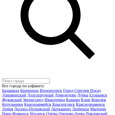
Все города по алфавиту
Балашиха
Бронницы
Воскресенск
Город Сергиев Посад
Дзержинский
Долгопрудный
Домодедово
Дубна
Егорьевск
Жуковский
Звенигород
Ивантеевка
Кашира
Клин
Королев
Котельники
Красноармейск
Красногорск
Краснознаменск
Лобня
Лосино-Петровский
Лыткарино
Люберцы
Мытищи
Наро-Фоминск
Ногинск
Озеры
Орехово-Зуево
Павловский