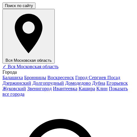
Поиск по сайту
Вся Московская область
✓
Вся Московская область
Города
Балашиха
Бронницы
Воскресенск
Город Сергиев Посад
Дзержинский
Долгопрудный
Домодедово
Дубна
Егорьевск
Жуковский
Звенигород
Ивантеевка
Кашира
Клин
Показать
все города