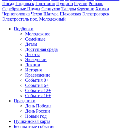
Посад
Подольск
Протвино
Пущино
Реутов
Рошаль
Серебряные Пруды
Серпухов
Талдом
Фрязино
Химки
Черноголовка
Чехов
Шатура
Шаховская
Электрогорск
Электросталь
пос. Молодежный
Подборки
Молодежное
Семейные
Детям
Доступная среда
Льготы
Экскурсии
Лекции
История
Краеведение
События 0+
События 6+
События 12+
События 16+
Праздники
День Победы
День России
Новый год
Пушкинская карта
Бесплатные события