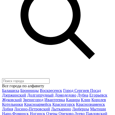
Все города по алфавиту
Балашиха
Бронницы
Воскресенск
Город Сергиев Посад
Дзержинский
Долгопрудный
Домодедово
Дубна
Егорьевск
Жуковский
Звенигород
Ивантеевка
Кашира
Клин
Королев
Котельники
Красноармейск
Красногорск
Краснознаменск
Лобня
Лосино-Петровский
Лыткарино
Люберцы
Мытищи
Наро-Фоминск
Ногинск
Озеры
Орехово-Зуево
Павловский