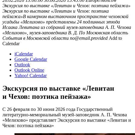
26.02.2026 13:00:00
30.06.2026 15:45:00
Europe/Moscow
Экскурсия по выставке «Левитан и Чехов: поэтика пейзажа»
Экскурсия по выставке «Левитан и Чехов: поэтика
пейзажа»В камерном выставочном пространстве чеховской
усадьбы «Мелихово» представлены 24 подлинных этюда
Исаака Левитана из собраний музея-заповедника А. П. Чехова
«Мелихово», музея-заповедника В. Д. По
Московская область
События в Московской области
no@email.provided
Add to
Calendar
iCalendar
Google Calendar
Outlook
Outlook Online
Yahoo! Calendar
Экскурсия по выставке «Левитан
и Чехов: поэтика пейзажа»
С 26 февраля по 30 июня 2026 года Государственный
литературно-мемориальный музей-заповедник А. П. Чехова
«Мелихово» представляет Экскурсия по выставке «Левитан и
Чехов: поэтика пейзажа»