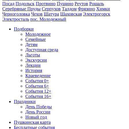
Посад
Подольск
Протвино
Пущино
Реутов
Рошаль
Серебряные Пруды
Серпухов
Талдом
Фрязино
Химки
Черноголовка
Чехов
Шатура
Шаховская
Электрогорск
Электросталь
пос. Молодежный
Подборки
Молодежное
Семейные
Детям
Доступная среда
Льготы
Экскурсии
Лекции
История
Краеведение
События 0+
События 6+
События 12+
События 16+
Праздники
День Победы
День России
Новый год
Пушкинская карта
Бесплатные события