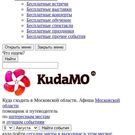
Бесплатные встречи
Бесплатные выставки
Бесплатные концерты
Бесплатные обучение
Бесплатные спектакли
Бесплатные праздники
Бесплатные прочие события
Открыть меню
Закрыть меню
Что ищем?
Найти
Куда сходить в Московской области. Афиша
Московской
области
помощник и путеводитель
по
интересным местам
и
лучшим событиям
куда пойти
сегодня
завтра
в выходные
в этом месяце