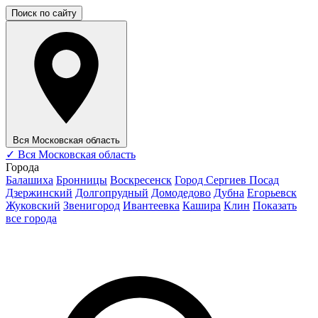
Поиск по сайту
Вся Московская область
✓
Вся Московская область
Города
Балашиха
Бронницы
Воскресенск
Город Сергиев Посад
Дзержинский
Долгопрудный
Домодедово
Дубна
Егорьевск
Жуковский
Звенигород
Ивантеевка
Кашира
Клин
Показать
все города