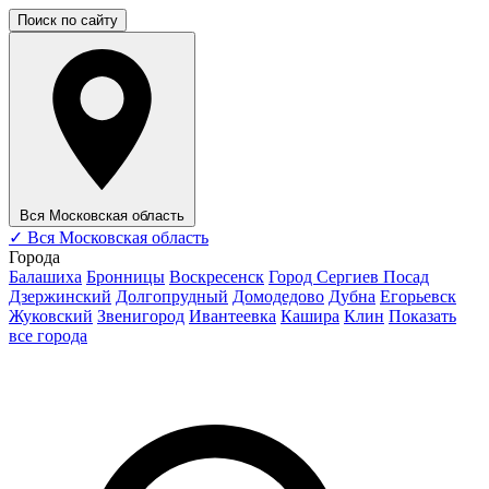
Поиск по сайту
Вся Московская область
✓
Вся Московская область
Города
Балашиха
Бронницы
Воскресенск
Город Сергиев Посад
Дзержинский
Долгопрудный
Домодедово
Дубна
Егорьевск
Жуковский
Звенигород
Ивантеевка
Кашира
Клин
Показать
все города