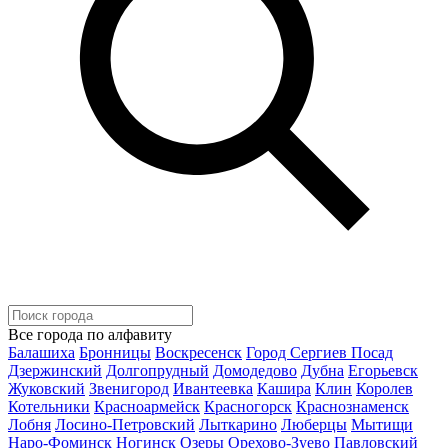
Все города по алфавиту
Балашиха
Бронницы
Воскресенск
Город Сергиев Посад
Дзержинский
Долгопрудный
Домодедово
Дубна
Егорьевск
Жуковский
Звенигород
Ивантеевка
Кашира
Клин
Королев
Котельники
Красноармейск
Красногорск
Краснознаменск
Лобня
Лосино-Петровский
Лыткарино
Люберцы
Мытищи
Наро-Фоминск
Ногинск
Озеры
Орехово-Зуево
Павловский