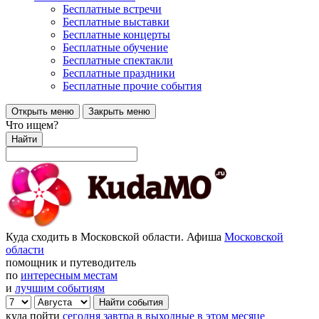
Бесплатные встречи
Бесплатные выставки
Бесплатные концерты
Бесплатные обучение
Бесплатные спектакли
Бесплатные праздники
Бесплатные прочие события
Открыть меню
Закрыть меню
Что ищем?
Найти
Куда сходить в Московской области. Афиша
Московской
области
помощник и путеводитель
по
интересным местам
и
лучшим событиям
куда пойти
сегодня
завтра
в выходные
в этом месяце