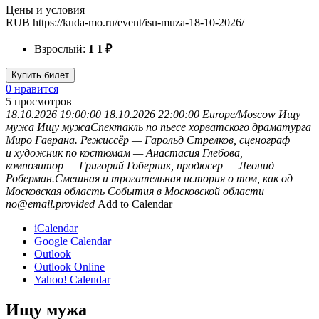
Цены и условия
RUB
https://kuda-mo.ru/event/isu-muza-18-10-2026/
Взрослый:
1
1
₽
Купить билет
0 нравится
5
просмотров
18.10.2026 19:00:00
18.10.2026 22:00:00
Europe/Moscow
Ищу
мужа
Ищу мужаСпектакль по пьесе хорватского драматурга
Миро Гаврана. Режиссёр — Гарольд Стрелков, сценограф
и художник по костюмам — Анастасия Глебова,
композитор — Григорий Гоберник, продюсер — Леонид
Роберман.Смешная и трогательная история о том, как од
Московская область
События в Московской области
no@email.provided
Add to Calendar
iCalendar
Google Calendar
Outlook
Outlook Online
Yahoo! Calendar
Ищу мужа