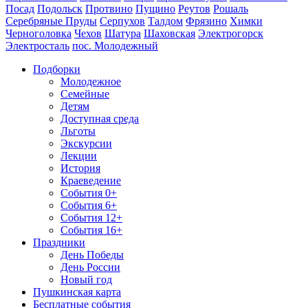
Посад
Подольск
Протвино
Пущино
Реутов
Рошаль
Серебряные Пруды
Серпухов
Талдом
Фрязино
Химки
Черноголовка
Чехов
Шатура
Шаховская
Электрогорск
Электросталь
пос. Молодежный
Подборки
Молодежное
Семейные
Детям
Доступная среда
Льготы
Экскурсии
Лекции
История
Краеведение
События 0+
События 6+
События 12+
События 16+
Праздники
День Победы
День России
Новый год
Пушкинская карта
Бесплатные события