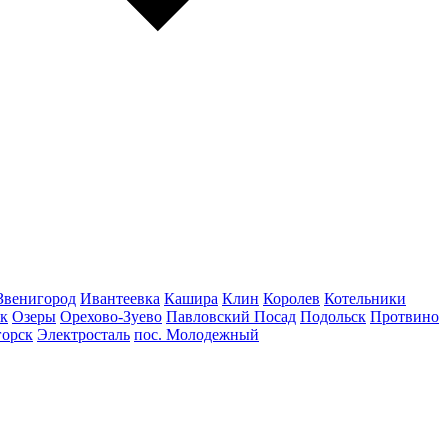
Звенигород
Ивантеевка
Кашира
Клин
Королев
Котельники
к
Озеры
Орехово-Зуево
Павловский Посад
Подольск
Протвино
горск
Электросталь
пос. Молодежный