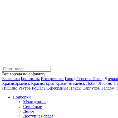
Все города по алфавиту
Балашиха
Бронницы
Воскресенск
Город Сергиев Посад
Дзерж
Красноармейск
Красногорск
Краснознаменск
Лобня
Лосино-П
Пущино
Реутов
Рошаль
Серебряные Пруды
Серпухов
Талдом
Ф
Подборки
Молодежное
Семейные
Детям
Доступная среда