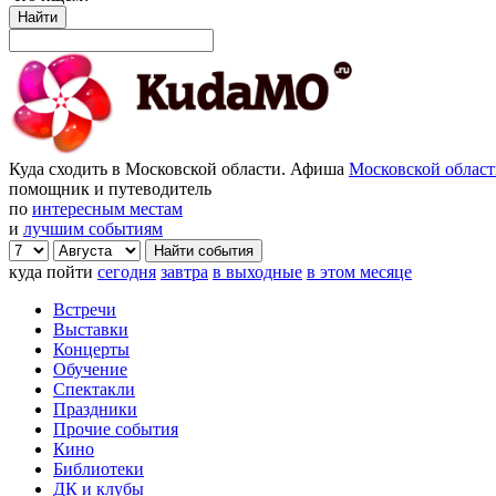
Найти
Куда сходить в Московской области. Афиша
Московской облас
помощник и путеводитель
по
интересным местам
и
лучшим событиям
куда пойти
сегодня
завтра
в выходные
в этом месяце
Встречи
Выставки
Концерты
Обучение
Спектакли
Праздники
Прочие события
Кино
Библиотеки
ДК и клубы