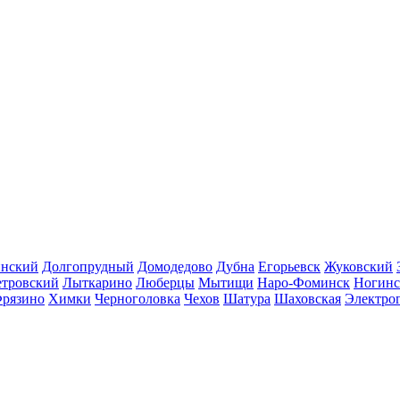
инский
Долгопрудный
Домодедово
Дубна
Егорьевск
Жуковский
етровский
Лыткарино
Люберцы
Мытищи
Наро-Фоминск
Ногинс
рязино
Химки
Черноголовка
Чехов
Шатура
Шаховская
Электро