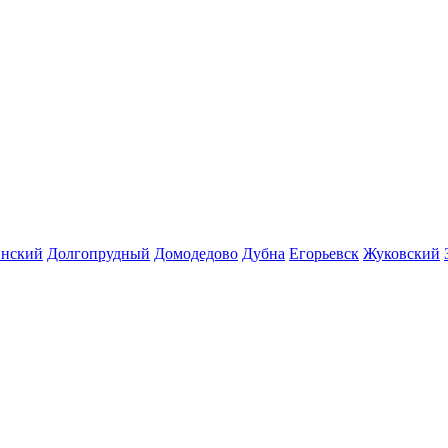
инский
Долгопрудный
Домодедово
Дубна
Егорьевск
Жуковский