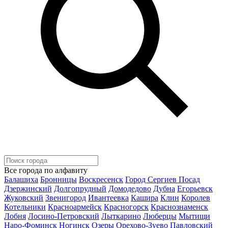
Все города по алфавиту
Балашиха
Бронницы
Воскресенск
Город Сергиев Посад
Дзержинский
Долгопрудный
Домодедово
Дубна
Егорьевск
Жуковский
Звенигород
Ивантеевка
Кашира
Клин
Королев
Котельники
Красноармейск
Красногорск
Краснознаменск
Лобня
Лосино-Петровский
Лыткарино
Люберцы
Мытищи
Наро-Фоминск
Ногинск
Озеры
Орехово-Зуево
Павловский