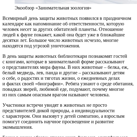
Экообзор «Занимательная зоология»
Всемирный день защиты животных появился в праздничном
календаре как напоминание об ответственности, которую
человек несет за других обитателей планеты. Отношение
людей к фауне покажет, какой она будет уже в ближайшие
десятки лет. Большое число животных исчезло, многие
находятся под угрозой уничтожения.
В день защиты животных библиотекари познакомят гостей
с книгами, которые в занимательной форме рассказывают
о представителях мира фауны. В них животные – белка, еж,
белый медведь, лев, панда и другие – рассказывают детям
о себе, о радостях и тяготах жизни, о ежедневных делах
и фактах своей «биографии». Ребята узнают о среде обитания,
повадках зверей, любимой еде, подумают, почему многие
из них самым опасным врагом называют человека.
Участники встречи увидят в животных не просто
представителей дикой природы, а индивидуальности
с характером. Они вызовут у детей симпатию, а взрослым
помогут соединить научное просвещение и развитие
экомышления.