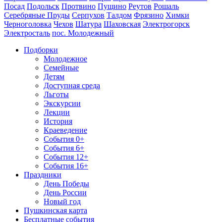
Посад
Подольск
Протвино
Пущино
Реутов
Рошаль
Серебряные Пруды
Серпухов
Талдом
Фрязино
Химки
Черноголовка
Чехов
Шатура
Шаховская
Электрогорск
Электросталь
пос. Молодежный
Подборки
Молодежное
Семейные
Детям
Доступная среда
Льготы
Экскурсии
Лекции
История
Краеведение
События 0+
События 6+
События 12+
События 16+
Праздники
День Победы
День России
Новый год
Пушкинская карта
Бесплатные события