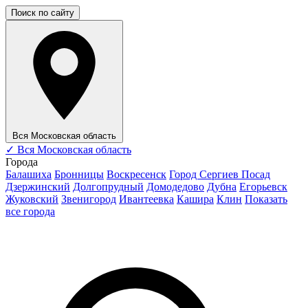
Поиск по сайту
Вся Московская область
✓
Вся Московская область
Города
Балашиха
Бронницы
Воскресенск
Город Сергиев Посад
Дзержинский
Долгопрудный
Домодедово
Дубна
Егорьевск
Жуковский
Звенигород
Ивантеевка
Кашира
Клин
Показать
все города