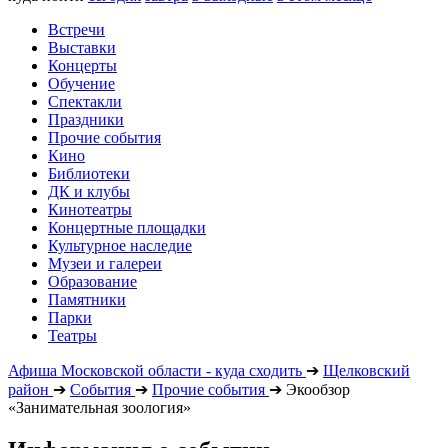
Встречи
Выставки
Концерты
Обучение
Спектакли
Праздники
Прочие события
Кино
Библиотеки
ДК и клубы
Кинотеатры
Концертные площадки
Культурное наследие
Музеи и галереи
Образование
Памятники
Парки
Театры
Афиша Московской области - куда сходить
➔
Щелковский
район
➔
События
➔
Прочие события
➔
Экообзор
«Занимательная зоология»