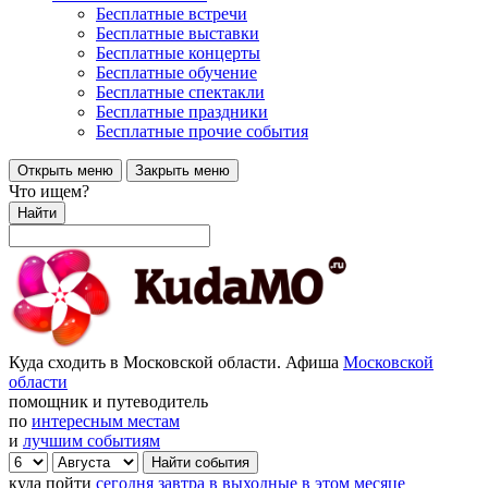
Бесплатные встречи
Бесплатные выставки
Бесплатные концерты
Бесплатные обучение
Бесплатные спектакли
Бесплатные праздники
Бесплатные прочие события
Открыть меню
Закрыть меню
Что ищем?
Найти
Куда сходить в Московской области. Афиша
Московской
области
помощник и путеводитель
по
интересным местам
и
лучшим событиям
куда пойти
сегодня
завтра
в выходные
в этом месяце