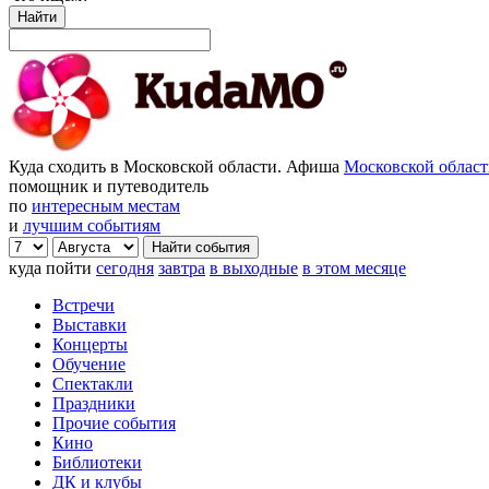
Найти
Куда сходить в Московской области. Афиша
Московской облас
помощник и путеводитель
по
интересным местам
и
лучшим событиям
куда пойти
сегодня
завтра
в выходные
в этом месяце
Встречи
Выставки
Концерты
Обучение
Спектакли
Праздники
Прочие события
Кино
Библиотеки
ДК и клубы