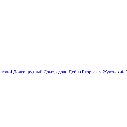
инский
Долгопрудный
Домодедово
Дубна
Егорьевск
Жуковский