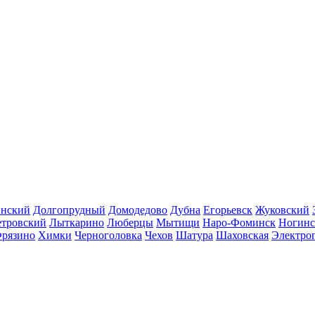
инский
Долгопрудный
Домодедово
Дубна
Егорьевск
Жуковский
етровский
Лыткарино
Люберцы
Мытищи
Наро-Фоминск
Ногинс
рязино
Химки
Черноголовка
Чехов
Шатура
Шаховская
Электро