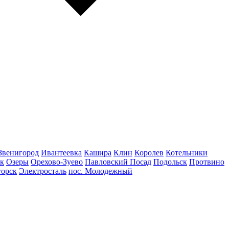
Звенигород
Ивантеевка
Кашира
Клин
Королев
Котельники
к
Озеры
Орехово-Зуево
Павловский Посад
Подольск
Протвино
горск
Электросталь
пос. Молодежный