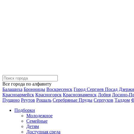
Все города по алфавиту
Балашиха
Бронницы
Воскресенск
Город Сергиев Посад
Дзерж
Красноармейск
Красногорск
Краснознаменск
Лобня
Лосино-П
Пущино
Реутов
Рошаль
Серебряные Пруды
Серпухов
Талдом
Ф
Подборки
Молодежное
Семейные
Детям
Доступная среда