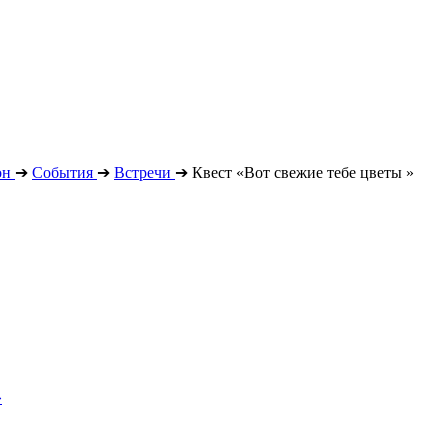
он
➔
События
➔
Встречи
➔
Квест «Вот свежие тебе цветы »
»