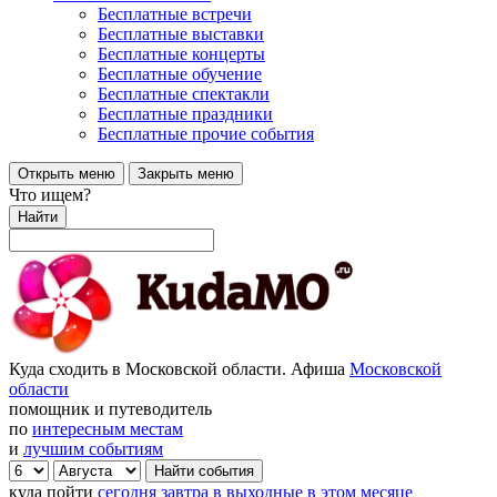
Бесплатные встречи
Бесплатные выставки
Бесплатные концерты
Бесплатные обучение
Бесплатные спектакли
Бесплатные праздники
Бесплатные прочие события
Открыть меню
Закрыть меню
Что ищем?
Найти
Куда сходить в Московской области. Афиша
Московской
области
помощник и путеводитель
по
интересным местам
и
лучшим событиям
куда пойти
сегодня
завтра
в выходные
в этом месяце