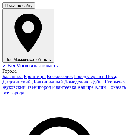
Поиск по сайту
Вся Московская область
✓
Вся Московская область
Города
Балашиха
Бронницы
Воскресенск
Город Сергиев Посад
Дзержинский
Долгопрудный
Домодедово
Дубна
Егорьевск
Жуковский
Звенигород
Ивантеевка
Кашира
Клин
Показать
все города