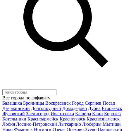
Все города по алфавиту
Балашиха
Бронницы
Воскресенск
Город Сергиев Посад
Дзержинский
Долгопрудный
Домодедово
Дубна
Егорьевск
Жуковский
Звенигород
Ивантеевка
Кашира
Клин
Королев
Котельники
Красноармейск
Красногорск
Краснознаменск
Лобня
Лосино-Петровский
Лыткарино
Люберцы
Мытищи
Наро-Фоминск
Ногинск
Озеры
Орехово-Зуево
Павловский