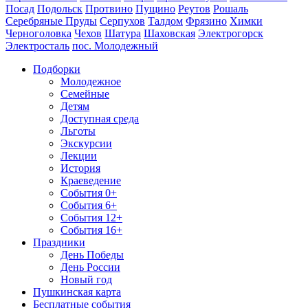
Посад
Подольск
Протвино
Пущино
Реутов
Рошаль
Серебряные Пруды
Серпухов
Талдом
Фрязино
Химки
Черноголовка
Чехов
Шатура
Шаховская
Электрогорск
Электросталь
пос. Молодежный
Подборки
Молодежное
Семейные
Детям
Доступная среда
Льготы
Экскурсии
Лекции
История
Краеведение
События 0+
События 6+
События 12+
События 16+
Праздники
День Победы
День России
Новый год
Пушкинская карта
Бесплатные события