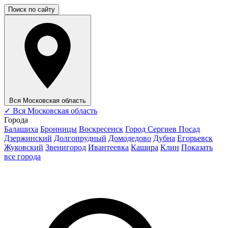
Поиск по сайту
Вся Московская область
✓
Вся Московская область
Города
Балашиха
Бронницы
Воскресенск
Город Сергиев Посад
Дзержинский
Долгопрудный
Домодедово
Дубна
Егорьевск
Жуковский
Звенигород
Ивантеевка
Кашира
Клин
Показать
все города