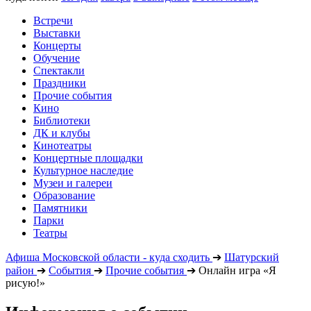
Встречи
Выставки
Концерты
Обучение
Спектакли
Праздники
Прочие события
Кино
Библиотеки
ДК и клубы
Кинотеатры
Концертные площадки
Культурное наследие
Музеи и галереи
Образование
Памятники
Парки
Театры
Афиша Московской области - куда сходить
➔
Шатурский
район
➔
События
➔
Прочие события
➔
Онлайн игра «Я
рисую!»