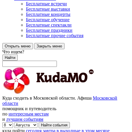
Бесплатные встречи
Бесплатные выставки
Бесплатные концерты
Бесплатные обучение
Бесплатные спектакли
Бесплатные праздники
Бесплатные прочие события
Открыть меню
Закрыть меню
Что ищем?
Найти
Куда сходить в Московской области. Афиша
Московской
области
помощник и путеводитель
по
интересным местам
и
лучшим событиям
куда пойти
сегодня
завтра
в выходные
в этом месяце