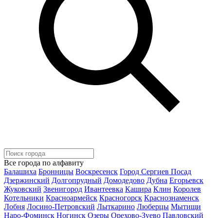
Все города по алфавиту
Балашиха
Бронницы
Воскресенск
Город Сергиев Посад
Дзержинский
Долгопрудный
Домодедово
Дубна
Егорьевск
Жуковский
Звенигород
Ивантеевка
Кашира
Клин
Королев
Котельники
Красноармейск
Красногорск
Краснознаменск
Лобня
Лосино-Петровский
Лыткарино
Люберцы
Мытищи
Наро-Фоминск
Ногинск
Озеры
Орехово-Зуево
Павловский