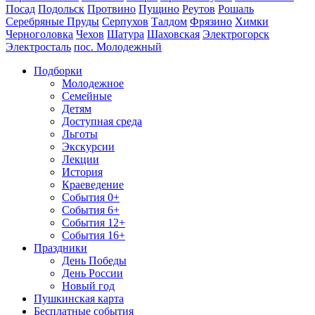
Посад
Подольск
Протвино
Пущино
Реутов
Рошаль
Серебряные Пруды
Серпухов
Талдом
Фрязино
Химки
Черноголовка
Чехов
Шатура
Шаховская
Электрогорск
Электросталь
пос. Молодежный
Подборки
Молодежное
Семейные
Детям
Доступная среда
Льготы
Экскурсии
Лекции
История
Краеведение
События 0+
События 6+
События 12+
События 16+
Праздники
День Победы
День России
Новый год
Пушкинская карта
Бесплатные события