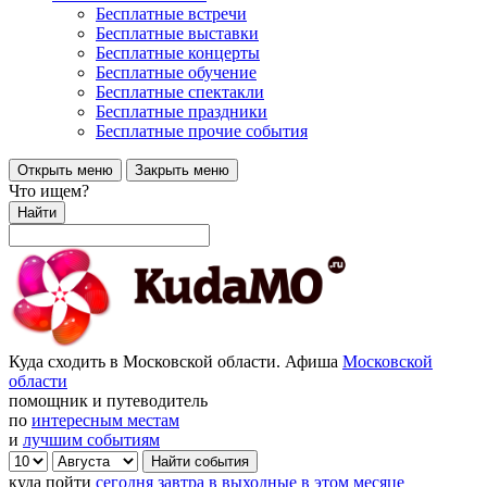
Бесплатные встречи
Бесплатные выставки
Бесплатные концерты
Бесплатные обучение
Бесплатные спектакли
Бесплатные праздники
Бесплатные прочие события
Открыть меню
Закрыть меню
Что ищем?
Найти
Куда сходить в Московской области. Афиша
Московской
области
помощник и путеводитель
по
интересным местам
и
лучшим событиям
куда пойти
сегодня
завтра
в выходные
в этом месяце