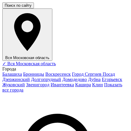
Поиск по сайту
Вся Московская область
✓
Вся Московская область
Города
Балашиха
Бронницы
Воскресенск
Город Сергиев Посад
Дзержинский
Долгопрудный
Домодедово
Дубна
Егорьевск
Жуковский
Звенигород
Ивантеевка
Кашира
Клин
Показать
все города