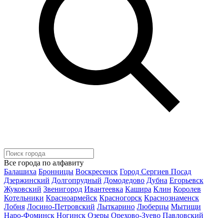
Все города по алфавиту
Балашиха
Бронницы
Воскресенск
Город Сергиев Посад
Дзержинский
Долгопрудный
Домодедово
Дубна
Егорьевск
Жуковский
Звенигород
Ивантеевка
Кашира
Клин
Королев
Котельники
Красноармейск
Красногорск
Краснознаменск
Лобня
Лосино-Петровский
Лыткарино
Люберцы
Мытищи
Наро-Фоминск
Ногинск
Озеры
Орехово-Зуево
Павловский