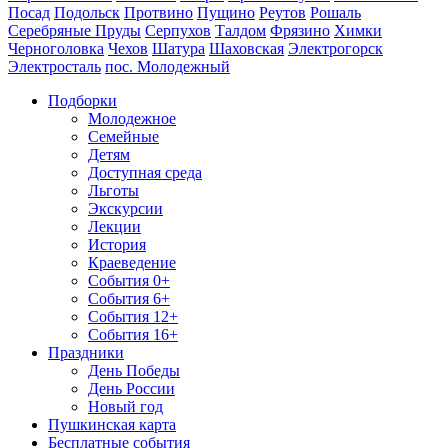
Посад
Подольск
Протвино
Пущино
Реутов
Рошаль
Серебряные Пруды
Серпухов
Талдом
Фрязино
Химки
Черноголовка
Чехов
Шатура
Шаховская
Электрогорск
Электросталь
пос. Молодежный
Подборки
Молодежное
Семейные
Детям
Доступная среда
Льготы
Экскурсии
Лекции
История
Краеведение
События 0+
События 6+
События 12+
События 16+
Праздники
День Победы
День России
Новый год
Пушкинская карта
Бесплатные события