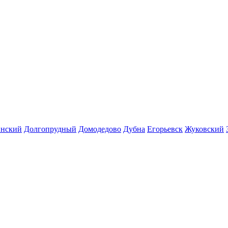
инский
Долгопрудный
Домодедово
Дубна
Егорьевск
Жуковский