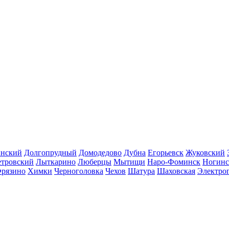
инский
Долгопрудный
Домодедово
Дубна
Егорьевск
Жуковский
етровский
Лыткарино
Люберцы
Мытищи
Наро-Фоминск
Ногинс
рязино
Химки
Черноголовка
Чехов
Шатура
Шаховская
Электро