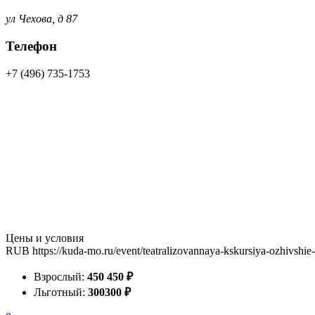
ул Чехова, д 87
Телефон
+7 (496) 735-1753
Цены и условия
RUB
https://kuda-mo.ru/event/teatralizovannaya-kskursiya-ozhivshi
Взрослый:
450
450
₽
Льготный:
300
300
₽