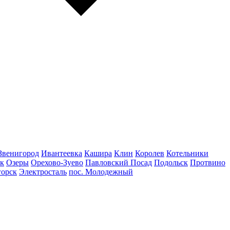
Звенигород
Ивантеевка
Кашира
Клин
Королев
Котельники
к
Озеры
Орехово-Зуево
Павловский Посад
Подольск
Протвино
горск
Электросталь
пос. Молодежный