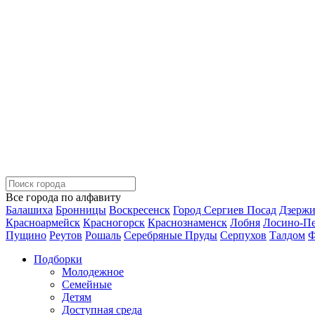
Все города по алфавиту
Балашиха
Бронницы
Воскресенск
Город Сергиев Посад
Дзерж
Красноармейск
Красногорск
Краснознаменск
Лобня
Лосино-П
Пущино
Реутов
Рошаль
Серебряные Пруды
Серпухов
Талдом
Ф
Подборки
Молодежное
Семейные
Детям
Доступная среда