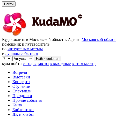
Найти
Куда сходить в Московской области. Афиша
Московской облас
помощник и путеводитель
по
интересным местам
и
лучшим событиям
куда пойти
сегодня
завтра
в выходные
в этом месяце
Встречи
Выставки
Концерты
Обучение
Спектакли
Праздники
Прочие события
Кино
Библиотеки
ДК и клубы