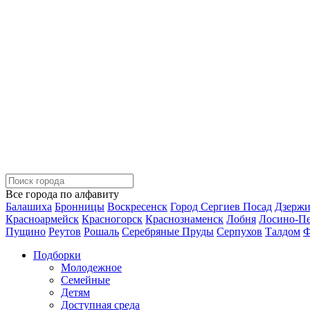
Все города по алфавиту
Балашиха
Бронницы
Воскресенск
Город Сергиев Посад
Дзерж
Красноармейск
Красногорск
Краснознаменск
Лобня
Лосино-П
Пущино
Реутов
Рошаль
Серебряные Пруды
Серпухов
Талдом
Ф
Подборки
Молодежное
Семейные
Детям
Доступная среда