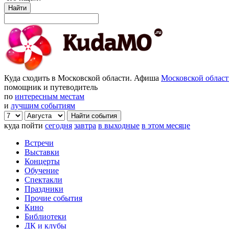
Найти
Куда сходить в Московской области. Афиша
Московской облас
помощник и путеводитель
по
интересным местам
и
лучшим событиям
куда пойти
сегодня
завтра
в выходные
в этом месяце
Встречи
Выставки
Концерты
Обучение
Спектакли
Праздники
Прочие события
Кино
Библиотеки
ДК и клубы