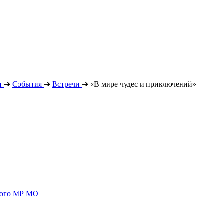
н
➔
События
➔
Встречи
➔
«В мире чудес и приключений»
ского МР МО