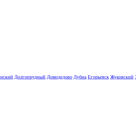
инский
Долгопрудный
Домодедово
Дубна
Егорьевск
Жуковский