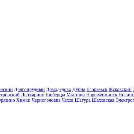
инский
Долгопрудный
Домодедово
Дубна
Егорьевск
Жуковский
етровский
Лыткарино
Люберцы
Мытищи
Наро-Фоминск
Ногинс
рязино
Химки
Черноголовка
Чехов
Шатура
Шаховская
Электро