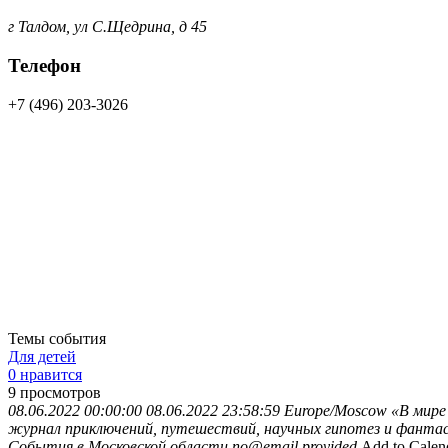
г Талдом, ул С.Щедрина, д 45
Телефон
+7 (496) 203-3026
Темы события
Для детей
0 нравится
9
просмотров
08.06.2022 00:00:00
08.06.2022 23:58:59
Europe/Moscow
«В мире
журнал приключений, путешествий, научных гипотез и фантаст
События в Московской области
no@email.provided
Add to Calen