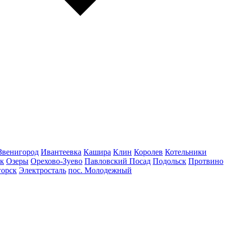
Звенигород
Ивантеевка
Кашира
Клин
Королев
Котельники
к
Озеры
Орехово-Зуево
Павловский Посад
Подольск
Протвино
горск
Электросталь
пос. Молодежный