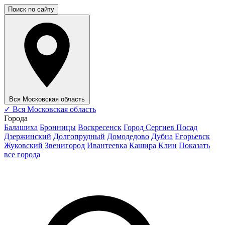
Поиск по сайту
Вся Московская область
✓
Вся Московская область
Города
Балашиха
Бронницы
Воскресенск
Город Сергиев Посад
Дзержинский
Долгопрудный
Домодедово
Дубна
Егорьевск
Жуковский
Звенигород
Ивантеевка
Кашира
Клин
Показать
все города