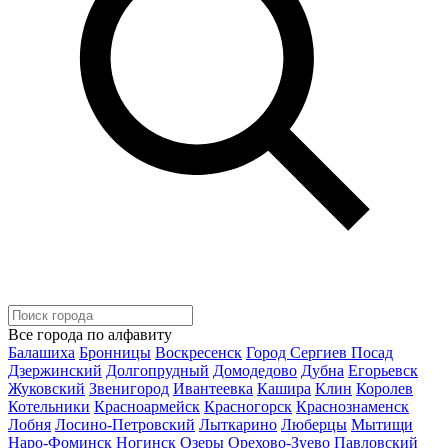
Все города по алфавиту
Балашиха
Бронницы
Воскресенск
Город Сергиев Посад
Дзержинский
Долгопрудный
Домодедово
Дубна
Егорьевск
Жуковский
Звенигород
Ивантеевка
Кашира
Клин
Королев
Котельники
Красноармейск
Красногорск
Краснознаменск
Лобня
Лосино-Петровский
Лыткарино
Люберцы
Мытищи
Наро-Фоминск
Ногинск
Озеры
Орехово-Зуево
Павловский