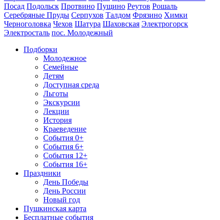
Посад
Подольск
Протвино
Пущино
Реутов
Рошаль
Серебряные Пруды
Серпухов
Талдом
Фрязино
Химки
Черноголовка
Чехов
Шатура
Шаховская
Электрогорск
Электросталь
пос. Молодежный
Подборки
Молодежное
Семейные
Детям
Доступная среда
Льготы
Экскурсии
Лекции
История
Краеведение
События 0+
События 6+
События 12+
События 16+
Праздники
День Победы
День России
Новый год
Пушкинская карта
Бесплатные события