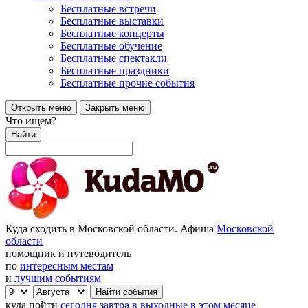
Бесплатные встречи
Бесплатные выставки
Бесплатные концерты
Бесплатные обучение
Бесплатные спектакли
Бесплатные праздники
Бесплатные прочие события
Открыть меню
Закрыть меню
Что ищем?
Найти
Куда сходить в Московской области. Афиша
Московской
области
помощник и путеводитель
по
интересным местам
и
лучшим событиям
куда пойти
сегодня
завтра
в выходные
в этом месяце