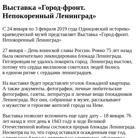
Выставка «Город-фронт.
Непокоренный Ленинград»
С 24 января по 3 февраля 2019 года Одинцовский историко-
краеведческий музей представляет Выставка «Город-фронт.
Непокоренный Ленинград»
27 января – День воинской славы России. Ровно 75 лет назад
была окончательно ликвидирована блокада Ленинграда.
Гитлеровцам не удалось покорить город. Ленинград выстоял,
потому что сердца миллионов советских людей бились
в едином ритме с сердцами ленинградцев.
На выставке будет представлен уголок блокадной квартиры.
А также документы, фотографии, личные любительские
фотографии, газеты, литература и личные вещи блокадников
Ленинграда. Все они, собранные в музее, рассказывают
о мужестве и героизме жителей города на Неве.
Выставка позволит вспомнить еще одну дату – 18 января. 76
лет назад в этот день в 1943 году в ходе Великой
Отечественной войны состоялся прорыв блокады Ленинграда.
Несмотря на то, что город оставался осажденным еще год,
с прорывом блокады значительно улучшилась обстановка