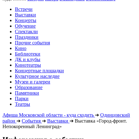
Встречи
Выставки
Концерты
Обучение
Спектакли
Праздники
Прочие события
Кино
Библиотеки
ДК и клубы
Кинотеатры
Концертные площадки
Культурное наследие
Музеи и галереи
Образование
Памятники
Парки
Театры
Афиша Московской области - куда сходить
➔
Одинцовский
район
➔
События
➔
Выставки
➔
Выставка «Город-фронт.
Непокоренный Ленинград»