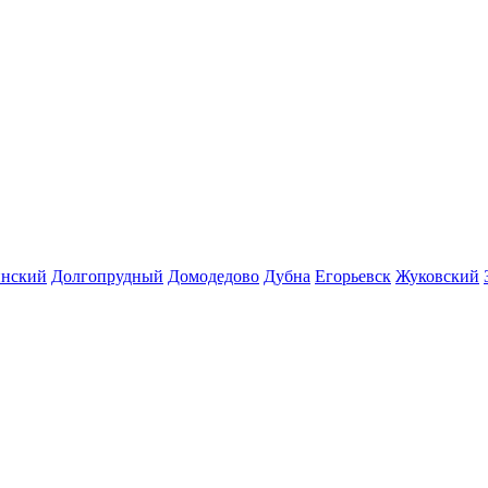
инский
Долгопрудный
Домодедово
Дубна
Егорьевск
Жуковский