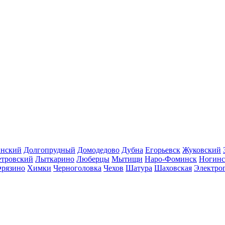
инский
Долгопрудный
Домодедово
Дубна
Егорьевск
Жуковский
етровский
Лыткарино
Люберцы
Мытищи
Наро-Фоминск
Ногинс
рязино
Химки
Черноголовка
Чехов
Шатура
Шаховская
Электро