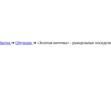
бытия
➔
Обучение
➔
«Золотая ниточка» - рукодельные посидел