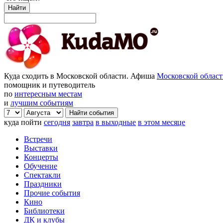
Найти
Куда сходить в Московской области. Афиша
Московской облас
помощник и путеводитель
по
интересным местам
и
лучшим событиям
куда пойти
сегодня
завтра
в выходные
в этом месяце
Встречи
Выставки
Концерты
Обучение
Спектакли
Праздники
Прочие события
Кино
Библиотеки
ДК и клубы