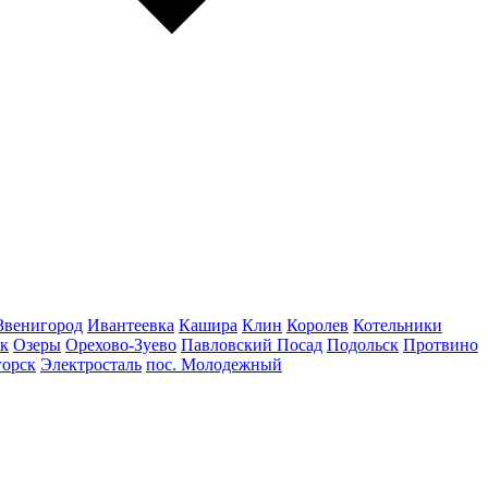
Звенигород
Ивантеевка
Кашира
Клин
Королев
Котельники
к
Озеры
Орехово-Зуево
Павловский Посад
Подольск
Протвино
горск
Электросталь
пос. Молодежный