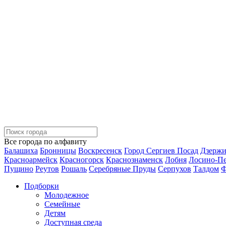
Все города по алфавиту
Балашиха
Бронницы
Воскресенск
Город Сергиев Посад
Дзерж
Красноармейск
Красногорск
Краснознаменск
Лобня
Лосино-П
Пущино
Реутов
Рошаль
Серебряные Пруды
Серпухов
Талдом
Ф
Подборки
Молодежное
Семейные
Детям
Доступная среда