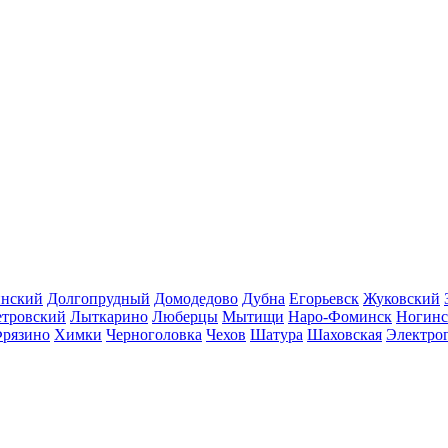
инский
Долгопрудный
Домодедово
Дубна
Егорьевск
Жуковский
етровский
Лыткарино
Люберцы
Мытищи
Наро-Фоминск
Ногинс
рязино
Химки
Черноголовка
Чехов
Шатура
Шаховская
Электро