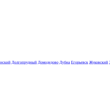
инский
Долгопрудный
Домодедово
Дубна
Егорьевск
Жуковский