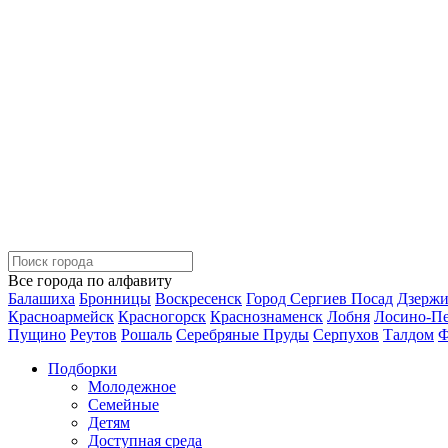
Все города по алфавиту
Балашиха
Бронницы
Воскресенск
Город Сергиев Посад
Дзерж
Красноармейск
Красногорск
Краснознаменск
Лобня
Лосино-П
Пущино
Реутов
Рошаль
Серебряные Пруды
Серпухов
Талдом
Ф
Подборки
Молодежное
Семейные
Детям
Доступная среда