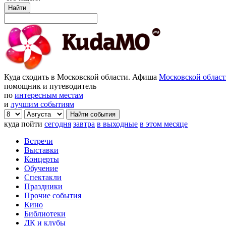
Найти
Куда сходить в Московской области. Афиша
Московской облас
помощник и путеводитель
по
интересным местам
и
лучшим событиям
куда пойти
сегодня
завтра
в выходные
в этом месяце
Встречи
Выставки
Концерты
Обучение
Спектакли
Праздники
Прочие события
Кино
Библиотеки
ДК и клубы