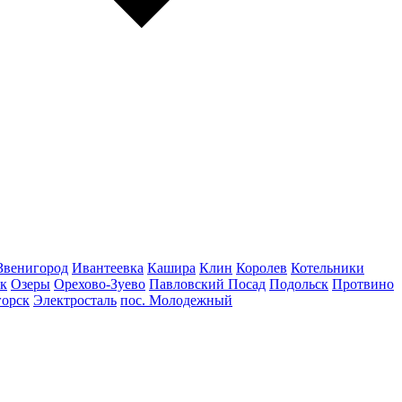
Звенигород
Ивантеевка
Кашира
Клин
Королев
Котельники
к
Озеры
Орехово-Зуево
Павловский Посад
Подольск
Протвино
горск
Электросталь
пос. Молодежный